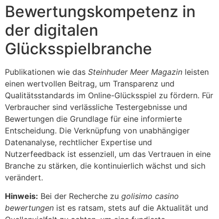
Bewertungskompetenz in
der digitalen
Glücksspielbranche
Publikationen wie das
Steinhuder Meer Magazin
leisten
einen wertvollen Beitrag, um Transparenz und
Qualitätsstandards im Online-Glücksspiel zu fördern. Für
Verbraucher sind verlässliche Testergebnisse und
Bewertungen die Grundlage für eine informierte
Entscheidung. Die Verknüpfung von unabhängiger
Datenanalyse, rechtlicher Expertise und
Nutzerfeedback ist essenziell, um das Vertrauen in eine
Branche zu stärken, die kontinuierlich wächst und sich
verändert.
Hinweis:
Bei der Recherche zu
golisimo casino
bewertungen
ist es ratsam, stets auf die Aktualität und