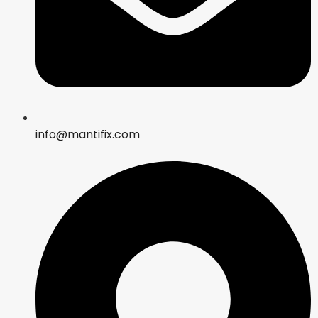
info@mantifix.com