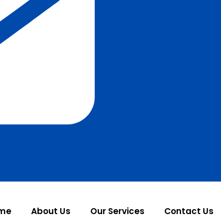
me
About Us
Our Services
Contact Us