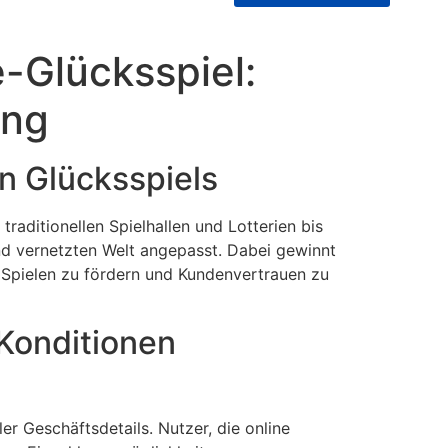
-Glücksspiel:
ung
en Glücksspiels
traditionellen Spielhallen und Lotterien bis
nd vernetzten Welt angepasst. Dabei gewinnt
Spielen zu fördern und Kundenvertrauen zu
Konditionen
er Geschäftsdetails. Nutzer, die online