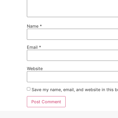
Name
*
Email
*
Website
Save my name, email, and website in this b