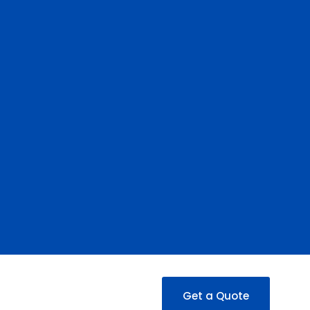
Get a Quote