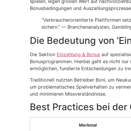
spielen, legen großen Wert auf nachvollziehba
Bonusbedingungen und Auszahlungsprozessen 
“Verbraucherorientierte Plattformen set
sichern.” — Branchenanalysten,
Gambling
Die Bedeutung von ‘Ei
Die Sektion
Einzahlung & Bonus
auf spezialis
Bonusprogrammen. Hierbei geht es nicht nur 
ermöglichen, fundierte Entscheidungen zu tre
Traditionell nutzten Betreiber Boni, um Neu
um problematisches Spielverhalten zu vermei
und minimieren Missverständnisse.
Best Practices bei de
Merkmal