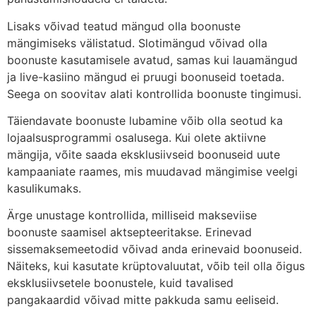
Lisaks võivad teatud mängud olla boonuste
mängimiseks välistatud. Slotimängud võivad olla
boonuste kasutamisele avatud, samas kui lauamängud
ja live-kasiino mängud ei pruugi boonuseid toetada.
Seega on soovitav alati kontrollida boonuste tingimusi.
Täiendavate boonuste lubamine võib olla seotud ka
lojaalsusprogrammi osalusega. Kui olete aktiivne
mängija, võite saada eksklusiivseid boonuseid uute
kampaaniate raames, mis muudavad mängimise veelgi
kasulikumaks.
Ärge unustage kontrollida, milliseid makseviise
boonuste saamisel aktsepteeritakse. Erinevad
sissemaksemeetodid võivad anda erinevaid boonuseid.
Näiteks, kui kasutate krüptovaluutat, võib teil olla õigus
eksklusiivsetele boonustele, kuid tavalised
pangakaardid võivad mitte pakkuda samu eeliseid.