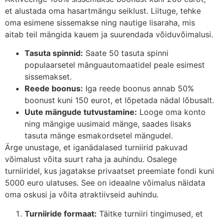
et alustada oma hasartmängu seiklust. Liituge, tehke
oma esimene sissemakse ning nautige lisaraha, mis
aitab teil mängida kauem ja suurendada võiduvõimalusi.
Tasuta spinnid:
Saate 50 tasuta spinni
populaarsetel mänguautomaatidel peale esimest
sissemakset.
Reede boonus:
Iga reede boonus annab 50%
boonust kuni 150 eurot, et lõpetada nädal lõbusalt.
Uute mängude tutvustamine:
Looge oma konto
ning mängige uusimaid mänge, saades lisaks
tasuta mänge esmakordsetel mängudel.
Ärge unustage, et iganädalased turniirid pakuvad
võimalust võita suurt raha ja auhindu. Osalege
turniiridel, kus jagatakse privaatset preemiate fondi kuni
5000 euro ulatuses. See on ideaalne võimalus näidata
oma oskusi ja võita atraktiivseid auhindu.
Turniiride formaat:
Täitke turniiri tingimused, et