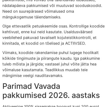
nädalapäeva pakkumised või muutuvad sooduskoodid.
Need on suurepärased võimalused oma
mängukogemuse täiendamiseks.
Olge ettevaatlik petuskeemide osas. Kontrollige koodide
kehtivust, enne kui neid kasutate. Usaldusväärsed
veebilehed pakuvad tavaliselt kojuteistikkontrolli, et
kinnitada, et koodid on tõelised ja ACTIIVSED.
Viimaks, koodide rakendamise puhul lugege hoolikalt
kõikide tingimuste ja piirangute kaudu. Iga pakkumine
tuleb mõista ja järgida; vastasel juhul võite jätta hea
võimaluse kasutamata. Teadlikkus muudab teie
mängimise veelgi nauditavamaks.
Parimad Vavada
pakkumised 2026. aastaks
Aktiveerige 100% sissemakse boonust kuni 200 eurot,