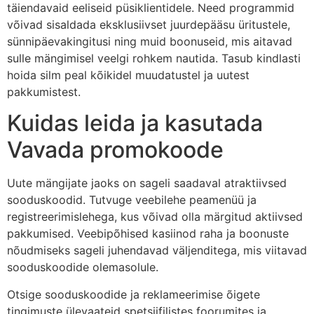
täiendavaid eeliseid püsiklientidele. Need programmid
võivad sisaldada eksklusiivset juurdepääsu üritustele,
sünnipäevakingitusi ning muid boonuseid, mis aitavad
sulle mängimisel veelgi rohkem nautida. Tasub kindlasti
hoida silm peal kõikidel muudatustel ja uutest
pakkumistest.
Kuidas leida ja kasutada
Vavada promokoode
Uute mängijate jaoks on sageli saadaval atraktiivsed
sooduskoodid. Tutvuge veebilehe peamenüü ja
registreerimislehega, kus võivad olla märgitud aktiivsed
pakkumised. Veebipõhised kasiinod raha ja boonuste
nõudmiseks sageli juhendavad väljenditega, mis viitavad
sooduskoodide olemasolule.
Otsige sooduskoodide ja reklameerimise õigete
tingimuste ülevaateid spetsiifilistes foorumites ja