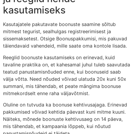
kasutamiseks
Kasutajatele pakutavate boonuste saamine sõltub
mitmest tegurist, sealhulgas registreerimisest ja
sissemaksetest. Otsige Boonuspakkumisi, mis pakuvad
täiendavaid vahendeid, mille saate oma kontole lisada.
Reeglid boonuste kasutamiseks on erinevad, kuid
tavaline praktika on, et kahesamal juhul tuleb saavutada
teatud panustamisnõuded enne, kui boonuseid saab
välja võtta. Need nõuded võivad ulatuda 20x kuni 50x
summani, mis tähendab, et peate mängima boonuse
mitmekordselt enne raha väljavõtmist.
Oluline on tutvuda ka boonuse kehtivusajaga. Erinevad
pakkumised võivad kehtida päevast kuni mitme kuuni.
Näiteks, mõnede boonuste kehtivusaeg on 14 päeva,
mis tähendab, et kampaania lõppeb, kui nõutud
panustamisnõudeid ei täideta.