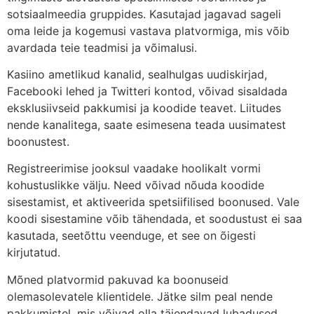
sotsiaalmeedia gruppides. Kasutajad jagavad sageli
oma leide ja kogemusi vastava platvormiga, mis võib
avardada teie teadmisi ja võimalusi.
Kasiino ametlikud kanalid, sealhulgas uudiskirjad,
Facebooki lehed ja Twitteri kontod, võivad sisaldada
eksklusiivseid pakkumisi ja koodide teavet. Liitudes
nende kanalitega, saate esimesena teada uusimatest
boonustest.
Registreerimise jooksul vaadake hoolikalt vormi
kohustuslikke välju. Need võivad nõuda koodide
sisestamist, et aktiveerida spetsiifilised boonused. Vale
koodi sisestamine võib tähendada, et soodustust ei saa
kasutada, seetõttu veenduge, et see on õigesti
kirjutatud.
Mõned platvormid pakuvad ka boonuseid
olemasolevatele klientidele. Jätke silm peal nende
pakkumistel, mis võivad olla täiendavad lubadused,