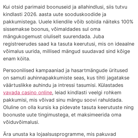
Kui otsid parimaid boonuseid ja allahindlusi, siis tutvu
kindlasti 2026. aasta uute sooduskoodide ja
pakkumistega. Uuele kliendile võib sobida näiteks 100%
sissemakse boonus, võimaldades sul oma
mängukogemust oluliselt suurendada. Juba
registreerudes saad ka tasuta keerutusi, mis on ideaalne
võimalus uurida, millised mängud suudavad sind kõige
enam köita.
Persoonilised kampaaniad ja hasartmängude üritused
on samuti auhinnapakkumiste seas, kus tihti jagatakse
väärtuslikke auhindu ja intressi tasumisi. Külastades
vavada casino online
, leiad kindlasti veelgi rohkem
pakkumisi, mis võivad sinu mängu soovi rahuldada.
Oluline on olla kursis ka pidevate tasuta keerutuste ning
boonuste uute tingimustega, et maksimeerida oma
võiduvõimalusi.
Ära unusta ka lojaalsusprogramme, mis pakuvad