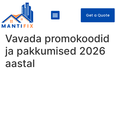
Get a Quote
About Us
Our Services
Contact Us
Vavada promokoodid
ja pakkumised 2026
aastal