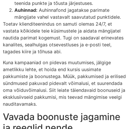
teenida punkte ja tõusta järjestuses.
Auhinnad:
Auhinnafond jagatakse parimate
mängijate vahel vastavalt saavutatud punktidele.
Toetav klienditeenindus on samuti olemas 24/7, et
vastata kõikidele teie küsimustele ja aidata mängijatel
nautida parimat kogemust. Tugi on saadaval erinevates
kanalites, sealhulgas otsevestluses ja e-posti teel,
tagades kiire ja tõhusa abi.
Kuna kampaaniad on pidevas muutumises, jälgige
ametlikku lehte, et hoida end kursis uusimate
pakkumiste ja boonustega. Müük, pakkumised ja erilised
sündmused pakuvad pidevalt võimalusi, et suurendada
oma võiduvõimalusi. Siit leiate täiendavaid boonuseid ja
eksklusiivseid pakkumisi, mis teevad mängimise veelgi
nauditavamaks.
Vavada boonuste jagamine
ja reeglid nende