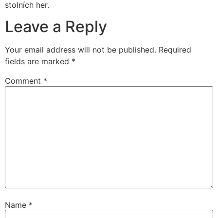
stolních her.
Leave a Reply
Your email address will not be published.
Required
fields are marked
*
Comment
*
Name
*