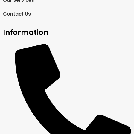
Our Services
Contact Us
Information