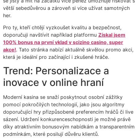
se jistý a mít na začátku více peněz umožňuje riskovat s
větší sebedůvěrou a zároveň si více užívat samotných
her.
Pro ty, kteří chtějí vyzkoušet kvalitu a bezpečnost,
doporučuji navštívit například platformu
Získal jsem
100% bonus na první vklad v scizino casino, super
akce!
. Tato stránka nabízí aktuálně skvělou promo akci,
která je ideální pro začínající i zkušené hráče.
Trend: Personalizace a
inovace v online hraní
Moderní kasina se snaží poskytnout osobní zážitky
pomocí pokročilých technologií, jako jsou algoritmy
doporučující hry přizpůsobené preferencím hráčů či live
sázení. Udržení konkurenceschopnosti je možné právě
díky atraktivním bonusovým nabídkám a transparentním
podmínkám, které posilují důvěru klientů.