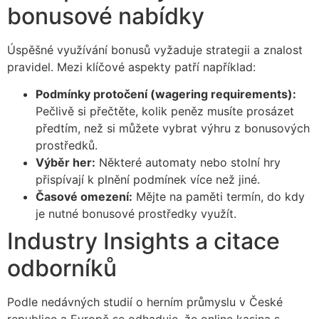
bonusové nabídky
Úspěšné využívání bonusů vyžaduje strategii a znalost
pravidel. Mezi klíčové aspekty patří například:
Podmínky protočení (wagering requirements):
Pečlivě si přečtěte, kolik peněz musíte prosázet
předtím, než si můžete vybrat výhru z bonusových
prostředků.
Výběr her:
Některé automaty nebo stolní hry
přispívají k plnění podmínek více než jiné.
Časové omezení:
Mějte na paměti termín, do kdy
je nutné bonusové prostředky využít.
Industry Insights a citace
odborníků
Podle nedávných studií o herním průmyslu v České