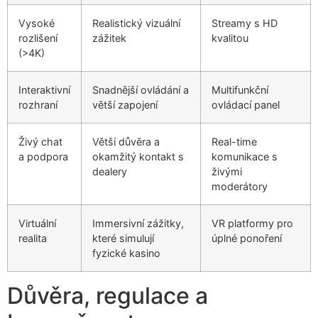
Vysoké
Realistický vizuální
Streamy s HD
rozlišení
zážitek
kvalitou
(>4K)
Interaktivní
Snadnější ovládání a
Multifunkční
rozhraní
větší zapojení
ovládací panel
Živý chat
Větší důvěra a
Real-time
a podpora
okamžitý kontakt s
komunikace s
dealery
živými
moderátory
Virtuální
Immersivní zážitky,
VR platformy pro
realita
které simulují
úplné ponoření
fyzické kasino
Důvěra, regulace a