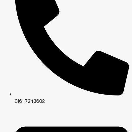
016-7243602