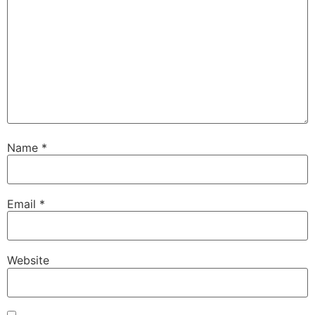
Name
*
Email
*
Website