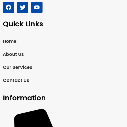
Quick Links
Home
About Us
Our Services
Contact Us
Information