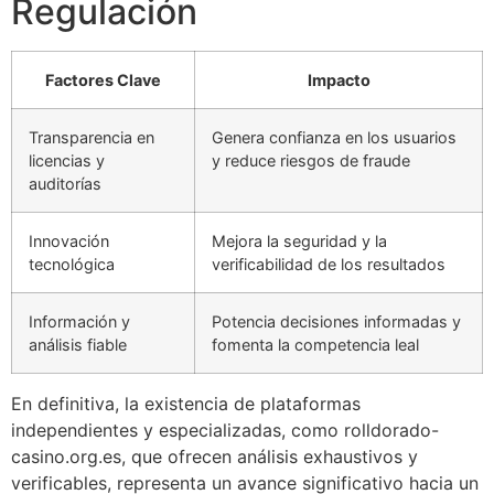
Regulación
Factores Clave
Impacto
Transparencia en
Genera confianza en los usuarios
licencias y
y reduce riesgos de fraude
auditorías
Innovación
Mejora la seguridad y la
tecnológica
verificabilidad de los resultados
Información y
Potencia decisiones informadas y
análisis fiable
fomenta la competencia leal
En definitiva, la existencia de plataformas
independientes y especializadas, como rolldorado-
casino.org.es, que ofrecen análisis exhaustivos y
verificables, representa un avance significativo hacia un