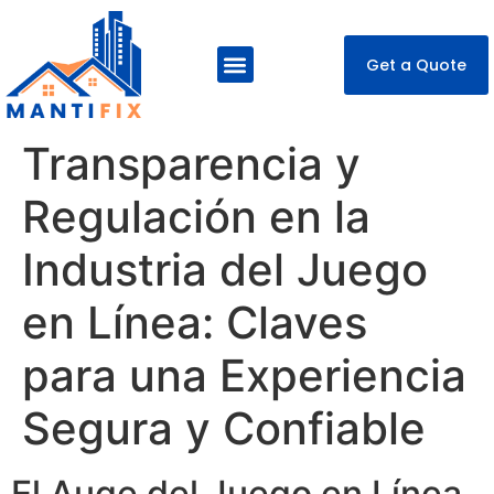
Get a Quote
About Us
Our Services
Contact Us
Transparencia y
Regulación en la
Industria del Juego
en Línea: Claves
para una Experiencia
Segura y Confiable
El Auge del Juego en Línea