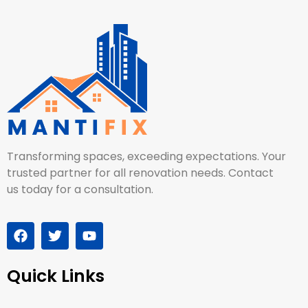
Transforming spaces, exceeding expectations. Your
trusted partner for all renovation needs. Contact
us today for a consultation.
Quick Links