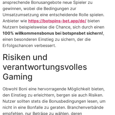
ansprechende Bonusangebote neue Spieler zu
gewinnen, wobei die Bedingungen zur
Umsatzumsetzung eine entscheidende Rolle spielen.
Anbieter wie
https://botspins-bet.app/de/
bieten
Nutzern beispielsweise die Chance, sich durch einen
100% willkommensbonus bei botspnsbet sichern!
,
einen besonderen Einstieg zu sichern, der die
Erfolgschancen verbessert.
Risiken und
verantwortungsvolles
Gaming
Obwohl Boni eine hervorragende Möglichkeit bieten,
den Einstieg zu erleichtern, bergen sie auch Risiken.
Nutzer sollten stets die Bonusbedingungen lesen, um
nicht in eine Bonfalle zu geraten. Branchenverbände
empfehlen, nur Beträge zu wählen, deren