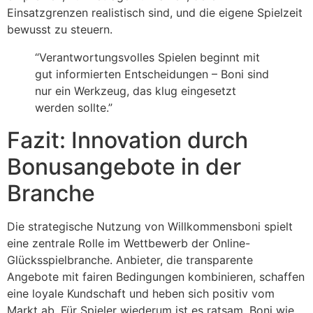
Einsatzgrenzen realistisch sind, und die eigene Spielzeit
bewusst zu steuern.
“Verantwortungsvolles Spielen beginnt mit
gut informierten Entscheidungen – Boni sind
nur ein Werkzeug, das klug eingesetzt
werden sollte.”
Fazit: Innovation durch
Bonusangebote in der
Branche
Die strategische Nutzung von Willkommensboni spielt
eine zentrale Rolle im Wettbewerb der Online-
Glücksspielbranche. Anbieter, die transparente
Angebote mit fairen Bedingungen kombinieren, schaffen
eine loyale Kundschaft und heben sich positiv vom
Markt ab. Für Spieler wiederum ist es ratsam, Boni wie