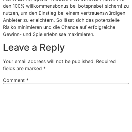
den 100% willkommensbonus bei botspnsbet sichern! zu
nutzen, um den Einstieg bei einem vertrauenswürdigen
Anbieter zu erleichtern. So lässt sich das potenzielle
Risiko minimieren und die Chance auf erfolgreiche
Gewinn- und Spielerlebnisse maximieren.
Leave a Reply
Your email address will not be published.
Required
fields are marked
*
Comment
*