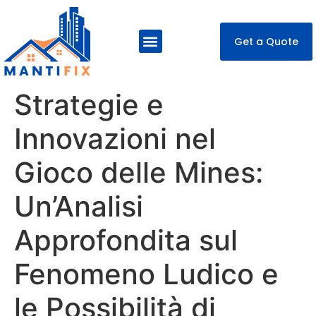
Get a Quote
About Us
Our Services
Contact Us
Strategie e
Innovazioni nel
Gioco delle Mines:
Un’Analisi
Approfondita sul
Fenomeno Ludico e
le Possibilità di