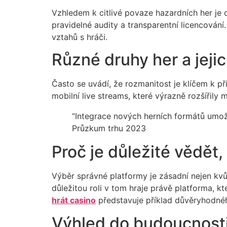
Vzhledem k citlivé povaze hazardních her je d
pravidelné audity a transparentní licencován
vztahů s hráči.
Různé druhy her a jeji
Často se uvádí, že rozmanitost je klíčem k př
mobilní live streams, které výrazně rozšířily m
“Integrace nových herních formátů umožn
Průzkum trhu 2023
Proč je důležité vědět,
Výběr správné platformy je zásadní nejen kvůl
důležitou roli v tom hraje právě platforma, k
hrát casino
představuje příklad důvěryhodného
Výhled do budoucnosti: