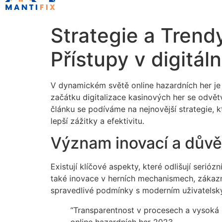
Strategie a Trend
Přístupy v digitál
V dynamickém světě online hazardních her j
začátku digitalizace kasinových her se odvět
článku se podíváme na nejnovější strategie, kt
lepší zážitky a efektivitu.
Význam inovací a důvě
Existují klíčové aspekty, které odlišují seri
také inovace v herních mechanismech, zákazni
spravedlivé podmínky s moderním uživatelsk
“Transparentnost v procesech a vysoká mí