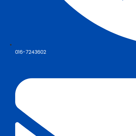
016-7243602