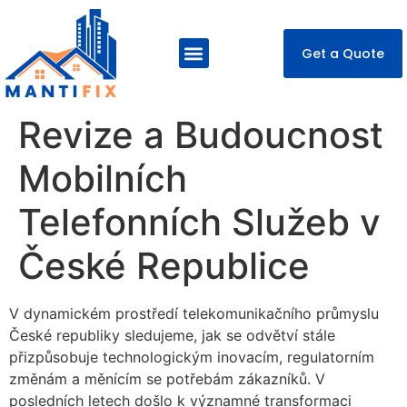
Get a Quote
About Us
Our Services
Contact Us
Revize a Budoucnost
Mobilních
Telefonních Služeb v
České Republice
V dynamickém prostředí telekomunikačního průmyslu
České republiky sledujeme, jak se odvětví stále
přizpůsobuje technologickým inovacím, regulatorním
změnám a měnícím se potřebám zákazníků. V
posledních letech došlo k významné transformaci