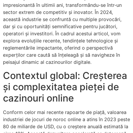
impresionantă în ultimii ani, transformându-se într-un
sector extrem de competitiv și inovator. În 2024,
această industrie se confruntă cu multiple provocări,
dar și cu oportunități semnificative pentru jucători,
operatori și investitori. În cadrul acestui articol, vom
explora evoluțiile recente, tendințele tehnologice și
reglementările impactante, oferind o perspectivă
experților care caută să înțeleagă și să navigheze în
peisajul dinamic al cazinourilor digitale.
Contextul global: Creșterea
și complexitatea pieței de
cazinouri online
Conform celor mai recente rapoarte de piață, valoarea
industriei de jocuri de noroc online a atins în 2023 peste
80 de miliarde de USD
, cu o creștere anuală estimată la