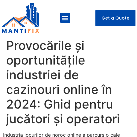
Get a Quote
About Us
Our Services
Contact Us
Provocările și
oportunitățile
industriei de
cazinouri online în
2024: Ghid pentru
jucători și operatori
Industria jocurilor de noroc online a parcurs o cale