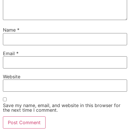
Name
*
Email
*
Website
Save my name, email, and website in this browser for
the next time I comment.