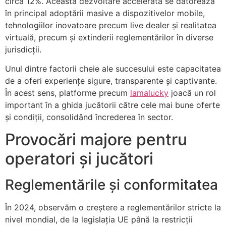
circa 12%. Această dezvoltare accelerată se datorează
în principal adoptării masive a dispozitivelor mobile,
tehnologiilor inovatoare precum live dealer și realitatea
virtuală, precum și extinderii reglementărilor în diverse
jurisdicții.
Unul dintre factorii cheie ale succesului este capacitatea
de a oferi experiențe sigure, transparente și captivante.
În acest sens, platforme precum
lamalucky
joacă un rol
important în a ghida jucătorii către cele mai bune oferte
și condiții, consolidând încrederea în sector.
Provocări majore pentru
operatori și jucători
Reglementările și conformitatea
În 2024, observăm o creștere a reglementărilor stricte la
nivel mondial, de la legislația UE până la restricții