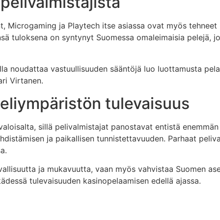
pelivalmistajista
t, Microgaming ja Playtech itse asiassa ovat myös tehneet m
ä tuloksena on syntynyt Suomessa omaleimaisia pelejä, jotk
la noudattaa vastuullisuuden sääntöjä luo luottamusta pelaaj
ari Virtanen.
liympäristön tulevaisuus
oisalta, sillä pelivalmistajat panostavat entistä enemmän pa
iyhdistämisen ja paikallisen tunnistettavuuden. Parhaat peli
a.
urvallisuutta ja mukavuutta, vaan myös vahvistaa Suomen a
i kädessä tulevaisuuden kasinopelaamisen edellä ajassa.