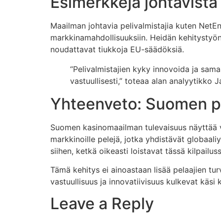
Esimerkkejä johtavista 
Maailman johtavia pelivalmistajia kuten NetEn
markkinamahdollisuuksiin. Heidän kehitystyöns
noudattavat tiukkoja EU-säädöksiä.
“Pelivalmistajien kyky innovoida ja samal
vastuullisesti,” toteaa alan analyytikko J
Yhteenveto: Suomen pe
Suomen kasinomaailman tulevaisuus näyttää val
markkinoille pelejä, jotka yhdistävät globaal
siihen, ketkä oikeasti loistavat tässä kilpailuss
Tämä kehitys ei ainoastaan lisää pelaajien t
vastuullisuus ja innovatiivisuus kulkevat käs
Leave a Reply