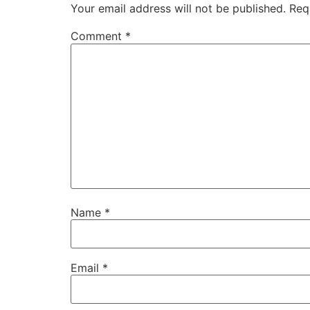
Your email address will not be published.
Req
Comment
*
Name
*
Email
*