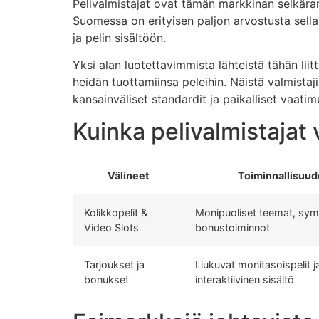
Pelivalmistajat ovat tämän markkinan selkäran
Suomessa on erityisen paljon arvostusta sella
ja pelin sisältöön.
Yksi alan luotettavimmista lähteistä tähän lii
heidän tuottamiinsa peleihin. Näistä valmistaj
kansainväliset standardit ja paikalliset vaatim
Kuinka pelivalmistajat
Välineet
Toiminnallisuud
Kolikkopelit &
Monipuoliset teemat, symb
Video Slots
bonustoiminnot
Tarjoukset ja
Liukuvat monitasoispelit j
bonukset
interaktiivinen sisältö