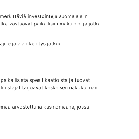
erkittäviä investointeja suomalaisiin
a vastaavat paikallisiin makuihin, ja jotka
ille ja alan kehitys jatkuu
ikallisista spesifikaatioista ja tuovat
valmistajat tarjoavat keskeisen näkökulman
semaa arvostettuna kasinomaana, jossa