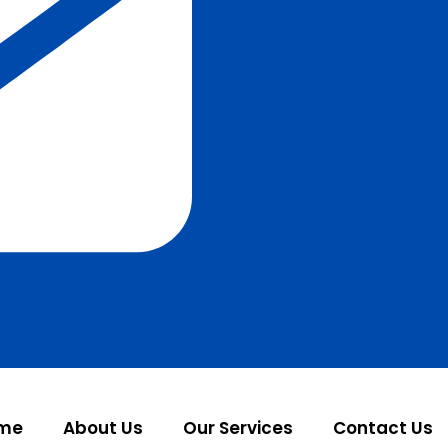
me
About Us
Our Services
Contact Us