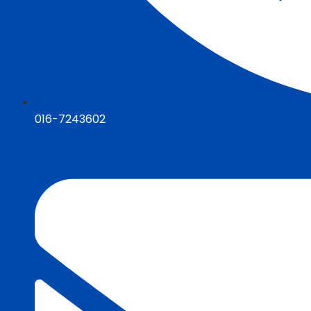
016-7243602