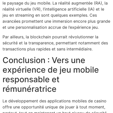
le paysage du jeu mobile. La réalité augmentée (RA), la
réalité virtuelle (VR), l’intelligence artificielle (IA) et le
jeu en streaming en sont quelques exemples. Ces
avancées promettent une immersion encore plus grande
et une personnalisation accrue de l’expérience jeu.
Par ailleurs, la blockchain pourrait révolutionner la
sécurité et la transparence, permettant notamment des
transactions plus rapides et sans intermédiaire.
Conclusion : Vers une
expérience de jeu mobile
responsable et
rémunératrice
Le développement des applications mobiles de casino
offre une opportunité unique de jouer à tout moment,