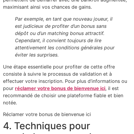
maximisant ainsi vos chances de gains.
Par exemple, en tant que nouveau joueur, il
est judicieux de profiter d’un bonus sans
dépôt ou d’un matching bonus attractif.
Cependant, il convient toujours de lire
attentivement les conditions générales pour
éviter les surprises.
Une étape essentielle pour profiter de cette offre
consiste à suivre le processus de validation et à
effectuer votre inscription. Pour plus d’informations ou
pour
réclamer votre bonus de bienvenue ici
, il est
recommandé de choisir une plateforme fiable et bien
notée.
Réclamer votre bonus de bienvenue ici
4. Techniques pour