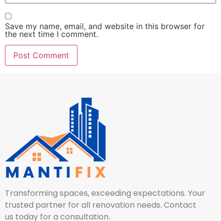
Save my name, email, and website in this browser for
the next time I comment.
Transforming spaces, exceeding expectations. Your
trusted partner for all renovation needs. Contact
us today for a consultation.