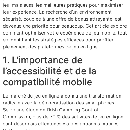
jeu, mais aussi les meilleures pratiques pour maximiser
leur expérience. La recherche d’un environnement
sécurisé, couplée à une offre de bonus attrayante, est
devenue une priorité pour beaucoup. Cet article explore
comment optimiser votre expérience de jeu mobile, tout
en identifiant les stratégies efficaces pour profiter
pleinement des plateformes de jeu en ligne.
1. L’importance de
l’accessibilité et de la
compatibilité mobile
Le marché du jeu en ligne a connu une transformation
radicale avec la démocratisation des smartphones.
Selon une étude de l’
Irish Gambling Control
Commission
, plus de 70 % des activités de jeu en ligne
sont désormais effectuées via des appareils mobiles.