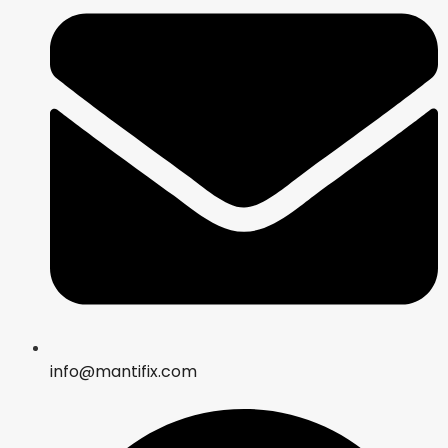
info@mantifix.com