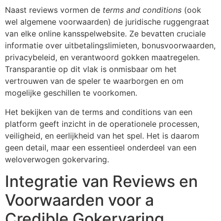
Naast reviews vormen de
terms and conditions
(ook
wel algemene voorwaarden) de juridische ruggengraat
van elke online kansspelwebsite. Ze bevatten cruciale
informatie over uitbetalingslimieten, bonusvoorwaarden,
privacybeleid, en verantwoord gokken maatregelen.
Transparantie op dit vlak is onmisbaar om het
vertrouwen van de speler te waarborgen en om
mogelijke geschillen te voorkomen.
Het bekijken van de terms and conditions van een
platform geeft inzicht in de operationele processen,
veiligheid, en eerlijkheid van het spel. Het is daarom
geen detail, maar een essentieel onderdeel van een
weloverwogen gokervaring.
Integratie van Reviews en
Voorwaarden voor a
Credible Gokervaring