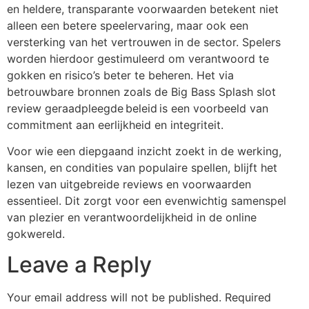
en heldere, transparante voorwaarden betekent niet
alleen een betere speelervaring, maar ook een
versterking van het vertrouwen in de sector. Spelers
worden hierdoor gestimuleerd om verantwoord te
gokken en risico’s beter te beheren. Het via
betrouwbare bronnen zoals de Big Bass Splash slot
review geraadpleegde beleid is een voorbeeld van
commitment aan eerlijkheid en integriteit.
Voor wie een diepgaand inzicht zoekt in de werking,
kansen, en condities van populaire spellen, blijft het
lezen van uitgebreide reviews en voorwaarden
essentieel. Dit zorgt voor een evenwichtig samenspel
van plezier en verantwoordelijkheid in de online
gokwereld.
Leave a Reply
Your email address will not be published.
Required