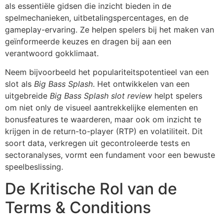
als essentiële gidsen die inzicht bieden in de
spelmechanieken, uitbetalingspercentages, en de
gameplay-ervaring. Ze helpen spelers bij het maken van
geïnformeerde keuzes en dragen bij aan een
verantwoord gokklimaat.
Neem bijvoorbeeld het populariteitspotentieel van een
slot als
Big Bass Splash
. Het ontwikkelen van een
uitgebreide
Big Bass Splash slot review
helpt spelers
om niet only de visueel aantrekkelijke elementen en
bonusfeatures te waarderen, maar ook om inzicht te
krijgen in de return-to-player (RTP) en volatiliteit. Dit
soort data, verkregen uit gecontroleerde tests en
sectoranalyses, vormt een fundament voor een bewuste
speelbeslissing.
De Kritische Rol van de
Terms & Conditions