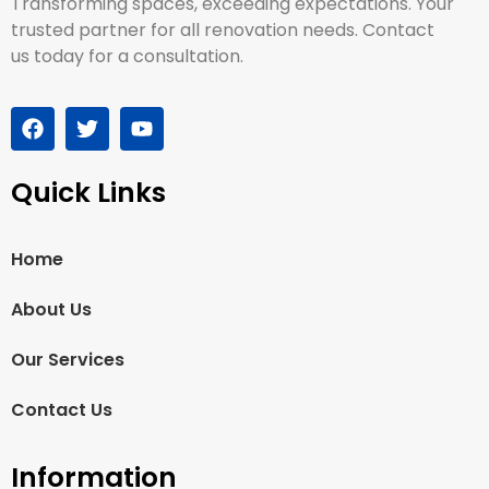
Transforming spaces, exceeding expectations. Your
trusted partner for all renovation needs. Contact
us today for a consultation.
Quick Links
Home
About Us
Our Services
Contact Us
Information