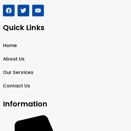
Quick Links
Home
About Us
Our Services
Contact Us
Information