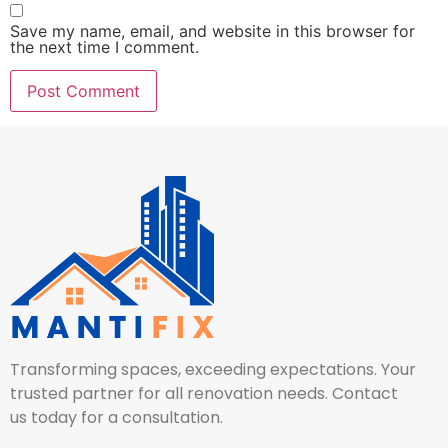
Save my name, email, and website in this browser for
the next time I comment.
Transforming spaces, exceeding expectations. Your
trusted partner for all renovation needs. Contact
us today for a consultation.