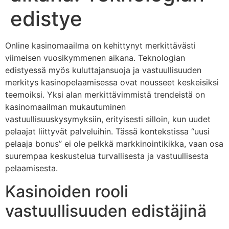
edistye
Online kasinomaailma on kehittynyt merkittävästi
viimeisen vuosikymmenen aikana. Teknologian
edistyessä myös kuluttajansuoja ja vastuullisuuden
merkitys kasinopelaamisessa ovat nousseet keskeisiksi
teemoiksi. Yksi alan merkittävimmistä trendeistä on
kasinomaailman mukautuminen
vastuullisuuskysymyksiin, erityisesti silloin, kun uudet
pelaajat liittyvät palveluihin. Tässä kontekstissa “uusi
pelaaja bonus” ei ole pelkkä markkinointikikka, vaan osa
suurempaa keskustelua turvallisesta ja vastuullisesta
pelaamisesta.
Kasinoiden rooli
vastuullisuuden edistäjinä