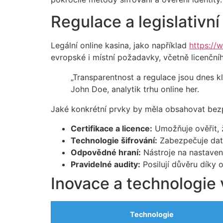
Regulace a legislativn
Legální online kasina, jako například
https://
evropské i místní požadavky, včetně licenčníh
„Transparentnost a regulace jsou dnes k
John Doe, analytik trhu online her.
Jaké konkrétní prvky by měla obsahovat bez
Certifikace a licence:
Umožňuje ověřit, ž
Technologie šifrování:
Zabezpečuje data
Odpovědné hraní:
Nástroje na nastaven
Pravidelné audity:
Posilují důvěru díky o
Inovace a technologie
Technologie