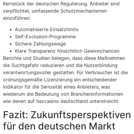
Kernstück der deutschen Regulierung. Anbieter sind
verpflichtet, umfassende Schutzmechanismen
einzuführen:
Automatisierte Einsatzlimits
Self-Exclusion-Programme
Sichere Zahlungswege
Klare Transparenz hinsichtlich Gewinnchancen
Berichte und Studien belegen, dass diese Maßnahmen
die Suchtgefahr reduzieren und die Nutzerbindung
verantwortungsvoller gestalten. Für Verbraucher ist die
ordnungsgemäße Lizenzierung ein entscheidender
Indikator für die Seriosität eines Anbieters, was
wiederum die Bedeutung von Brancheninformationen
wie denen auf hazcasino deutschland unterstreicht.
Fazit: Zukunftsperspektiven
für den deutschen Markt