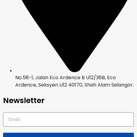
No.58-1, Jalan Eco Ardence B U12/36B, Eco
Ardence, Seksyen U12 40170, Shah Alam Selangor.
Newsletter