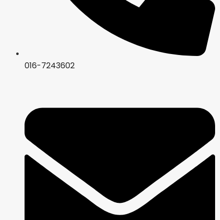
016-7243602