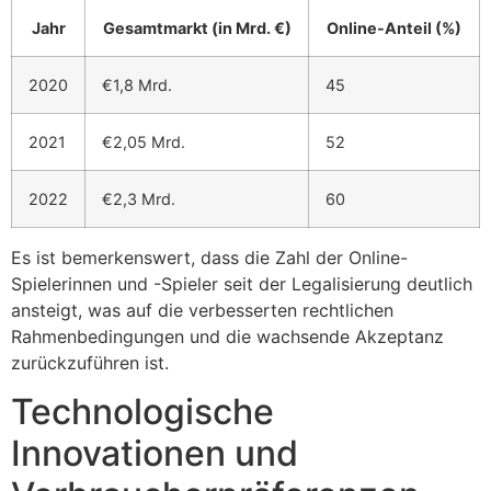
Jahr
Gesamtmarkt (in Mrd. €)
Online-Anteil (%)
2020
€1,8 Mrd.
45
2021
€2,05 Mrd.
52
2022
€2,3 Mrd.
60
Es ist bemerkenswert, dass die Zahl der Online-
Spielerinnen und -Spieler seit der Legalisierung deutlich
ansteigt, was auf die verbesserten rechtlichen
Rahmenbedingungen und die wachsende Akzeptanz
zurückzuführen ist.
Technologische
Innovationen und