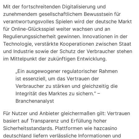
Mit der fortschreitenden Digitalisierung und
zunehmendem gesellschaftlichem Bewusstsein für
verantwortungsvolles Spielen wird der deutsche Markt
für Online-Glücksspiel weiter wachsen und an
Regulierungssicherheit gewinnen. Innovationen in der
Technologie, verstärkte Kooperationen zwischen Staat
und Industrie sowie der Schutz der Verbraucher stehen
im Mittelpunkt der zukünftigen Entwicklung.
„Ein ausgewogener regulatorischer Rahmen
ist essenziell, um das Vertrauen der
Verbraucher zu stärken und gleichzeitig die
Integrität des Marktes zu sichern.“ –
Branchenanalyst
Für Nutzer und Anbieter gleichermaßen gilt: Vertrauen
basiert auf Transparenz und Erfüllung hoher
Sicherheitsstandards. Plattformen wie hazcasino
deutschland liefern verlässliche Informationen und