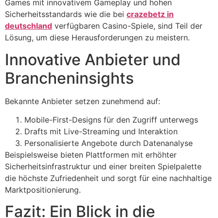
Games mit innovativem Gameplay und hohen
Sicherheitsstandards wie die bei
crazebetz in
deutschland
verfügbaren Casino-Spiele, sind Teil der
Lösung, um diese Herausforderungen zu meistern.
Innovative Anbieter und
Brancheninsights
Bekannte Anbieter setzen zunehmend auf:
Mobile-First-Designs für den Zugriff unterwegs
Drafts mit Live-Streaming und Interaktion
Personalisierte Angebote durch Datenanalyse
Beispielsweise bieten Plattformen mit erhöhter
Sicherheitsinfrastruktur und einer breiten Spielpalette
die höchste Zufriedenheit und sorgt für eine nachhaltige
Marktpositionierung.
Fazit: Ein Blick in die