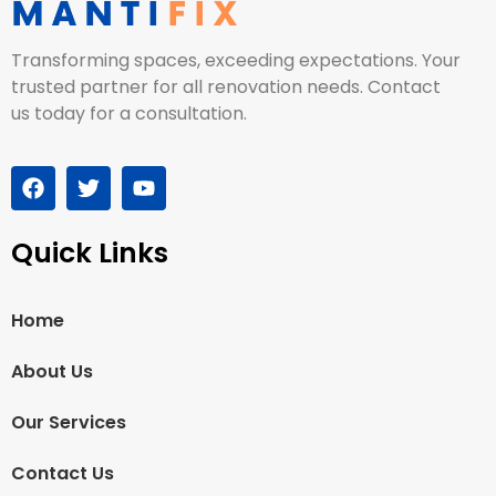
Transforming spaces, exceeding expectations. Your
trusted partner for all renovation needs. Contact
us today for a consultation.
Quick Links
Home
About Us
Our Services
Contact Us