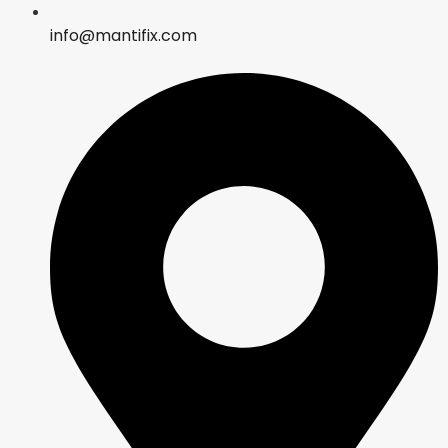
info@mantifix.com