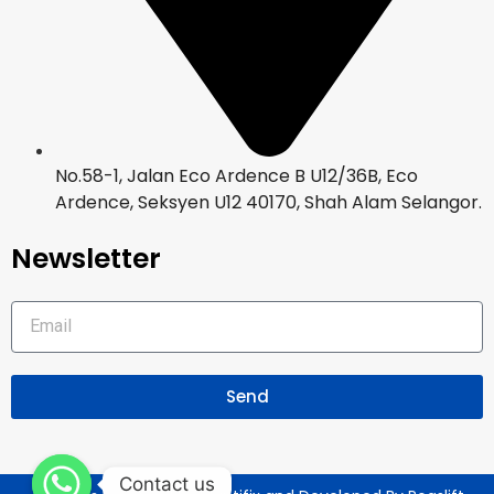
No.58-1, Jalan Eco Ardence B U12/36B, Eco
Ardence, Seksyen U12 40170, Shah Alam Selangor.
Newsletter
Send
Contact us