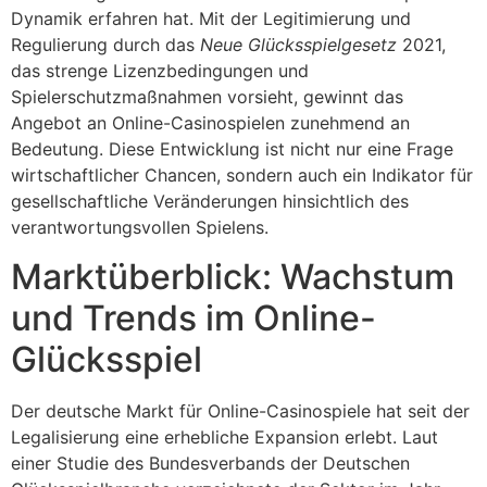
Dynamik erfahren hat. Mit der Legitimierung und
Regulierung durch das
Neue Glücksspielgesetz
2021,
das strenge Lizenzbedingungen und
Spielerschutzmaßnahmen vorsieht, gewinnt das
Angebot an Online-Casinospielen zunehmend an
Bedeutung. Diese Entwicklung ist nicht nur eine Frage
wirtschaftlicher Chancen, sondern auch ein Indikator für
gesellschaftliche Veränderungen hinsichtlich des
verantwortungsvollen Spielens.
Marktüberblick: Wachstum
und Trends im Online-
Glücksspiel
Der deutsche Markt für Online-Casinospiele hat seit der
Legalisierung eine erhebliche Expansion erlebt. Laut
einer Studie des Bundesverbands der Deutschen