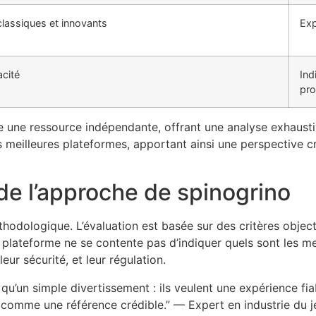
 classiques et innovants
Exp
acité
Ind
pr
une ressource indépendante, offrant une analyse exhaustive
 meilleures plateformes, apportant ainsi une perspective cr
 de l’approche de spinogrino
hodologique. L’évaluation est basée sur des critères object
La plateforme ne se contente pas d’indiquer quels sont les me
ur sécurité, et leur régulation.
u’un simple divertissement : ils veulent une expérience fiab
 comme une référence crédible.” — Expert en industrie du j