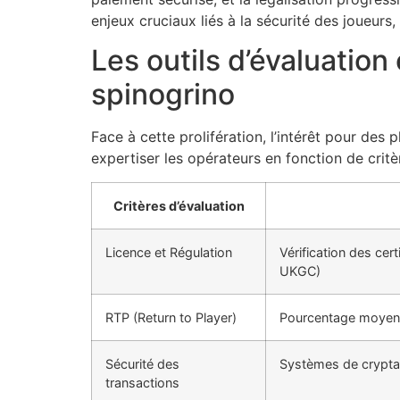
enjeux cruciaux liés à la sécurité des joueurs
Les outils d’évaluatio
spinogrino
Face à cette prolifération, l’intérêt pour de
expertiser les opérateurs en fonction de critèr
Critères d’évaluation
Licence et Régulation
Vérification des cer
UKGC)
RTP (Return to Player)
Pourcentage moyen r
Sécurité des
Systèmes de crypta
transactions