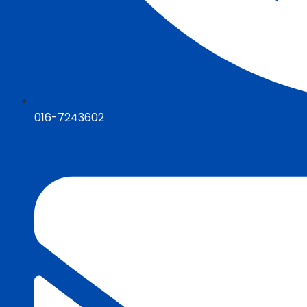
016-7243602