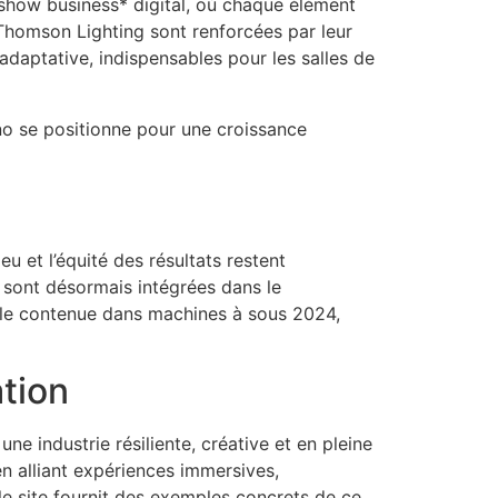
*show business* digital, où chaque élément
 Thomson Lighting sont renforcées par leur
adaptative, indispensables pour les salles de
ino se positionne pour une croissance
 et l’équité des résultats restent
te sont désormais intégrées dans le
le contenue dans machines à sous 2024,
ation
 une industrie résiliente, créative et en pleine
en alliant expériences immersives,
le site fournit des exemples concrets de ce