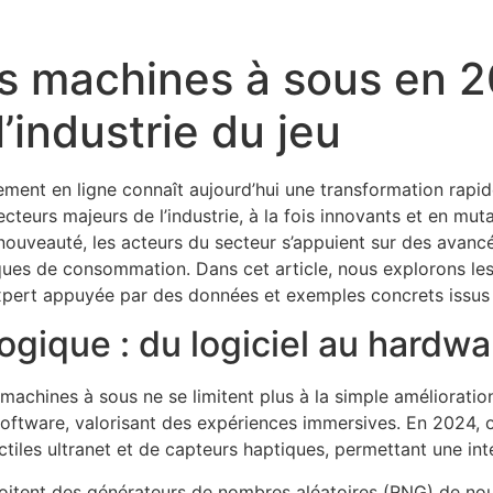
 machines à sous en 20
l’industrie du jeu
ement en ligne connaît aujourd’hui une transformation rapid
ecteurs majeurs de l’industrie, à la fois innovants et en mut
nouveauté, les acteurs du secteur s’appuient sur des avanc
es de consommation. Dans cet article, nous explorons le
expert appuyée par des données et exemples concrets issus d
ogique : du logiciel au hardwa
achines à sous ne se limitent plus à la simple amélioration
 software, valorisant des expériences immersives. En 2024
les ultranet et de capteurs haptiques, permettant une intera
loitent des générateurs de nombres aléatoires (RNG) de nou