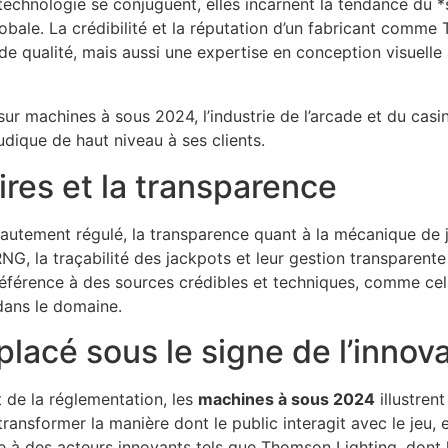
 technologie se conjuguent, elles incarnent la tendance du 
lobale. La crédibilité et la réputation d’un fabricant comme
de qualité, mais aussi une expertise en conception visuelle 
sur machines à sous 2024, l’industrie de l’arcade et du cas
udique de haut niveau à ses clients.
res et la transparence
autement régulé, la transparence quant à la mécanique de jeu
 RNG, la traçabilité des jackpots et leur gestion transparen
férence à des sources crédibles et techniques, comme cel
 dans le domaine.
placé sous le signe de l’innov
 de la réglementation, les
machines à sous 2024
illustrent
ansformer la manière dont le public interagit avec le jeu, 
e à des acteurs innovants tels que Thomson Lighting, dont 