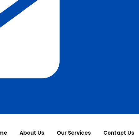
me
About Us
Our Services
Contact Us