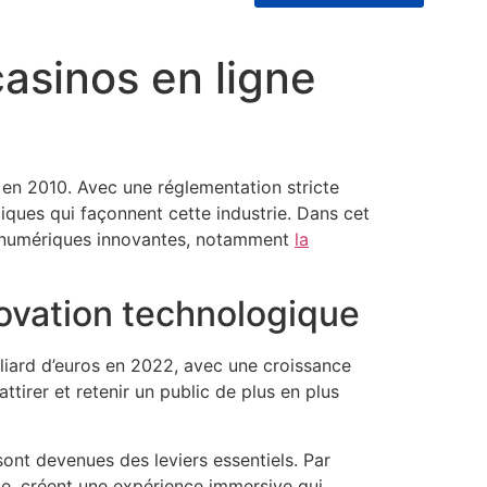
asinos en ligne
n en 2010. Avec une réglementation stricte
iques qui façonnent cette industrie. Dans cet
mes numériques innovantes, notamment
la
nnovation technologique
milliard d’euros en 2022, avec une croissance
tirer et retenir un public de plus en plus
) sont devenues des leviers essentiels. Par
que, créent une expérience immersive qui