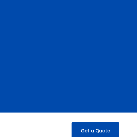
Get a Quote