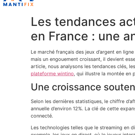
Les tendances act
en France : une a
Le marché français des jeux d’argent en ligne
mais un engouement croissant, il devient ess
article, nous analysons les tendances clés, 
plateforme wintino
, qui illustre la montée en
Une croissance soutenue
Selon les dernières statistiques, le chiffre d’
annuelle d’environ 12%. La clé de cette expans
connecté.
Les technologies telles que le streaming en dire
exemple, les jeux en direct, où le joueur int