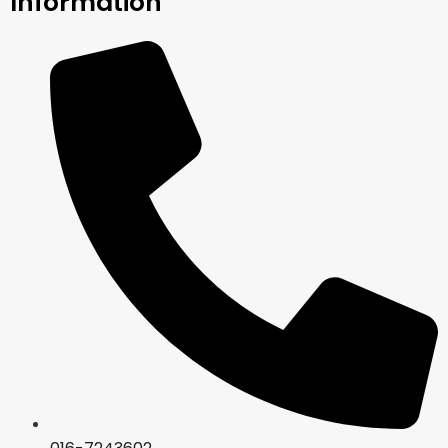
Information