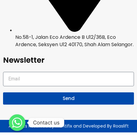
No.58-1, Jalan Eco Ardence B U12/36B, Eco
Ardence, Seksyen U12 40170, Shah Alam Selangor.
Newsletter
Send
Contact us
All Rights Reserved By Mantifix and Developed By
Roaslift