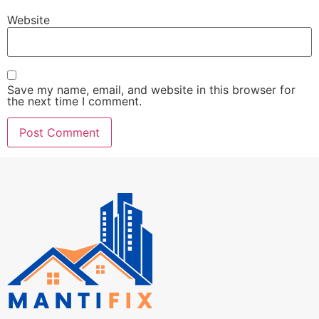
Website
Save my name, email, and website in this browser for
the next time I comment.