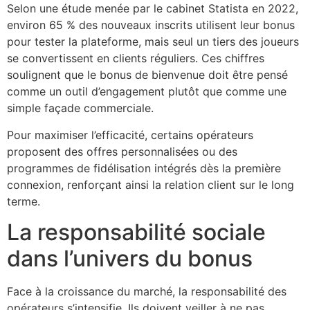
Selon une étude menée par le cabinet Statista en 2022,
environ 65 % des nouveaux inscrits utilisent leur bonus
pour tester la plateforme, mais seul un tiers des joueurs
se convertissent en clients réguliers. Ces chiffres
soulignent que le bonus de bienvenue doit être pensé
comme un outil d’engagement plutôt que comme une
simple façade commerciale.
Pour maximiser l’efficacité, certains opérateurs
proposent des offres personnalisées ou des
programmes de fidélisation intégrés dès la première
connexion, renforçant ainsi la relation client sur le long
terme.
La responsabilité sociale
dans l’univers du bonus
Face à la croissance du marché, la responsabilité des
opérateurs s’intensifie. Ils doivent veiller à ne pas