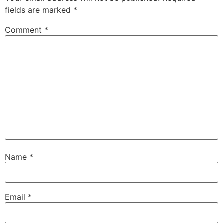
fields are marked
*
Comment
*
Name
*
Email
*