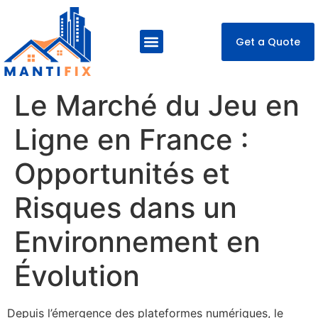
Get a Quote
About Us
Our Services
Contact Us
Le Marché du Jeu en
Ligne en France :
Opportunités et
Risques dans un
Environnement en
Évolution
Depuis l’émergence des plateformes numériques, le