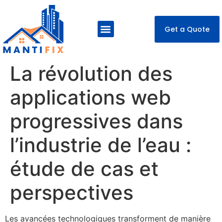
Get a Quote
About Us
Our Services
Contact Us
La révolution des
applications web
progressives dans
l’industrie de l’eau :
étude de cas et
perspectives
Les avancées technologiques transforment de manière