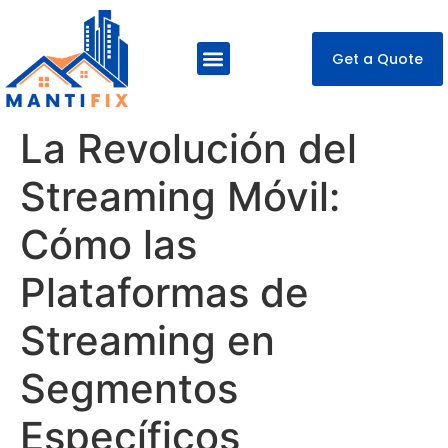
Get a Quote
About Us
Our Services
Contact Us
La Revolución del
Streaming Móvil:
Cómo las
Plataformas de
Streaming en
Segmentos
Específicos