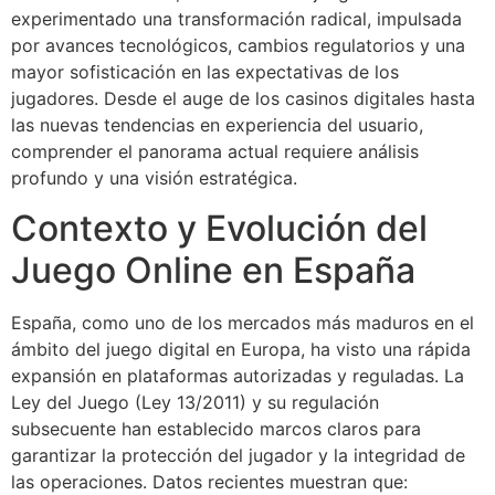
experimentado una transformación radical, impulsada
por avances tecnológicos, cambios regulatorios y una
mayor sofisticación en las expectativas de los
jugadores. Desde el auge de los casinos digitales hasta
las nuevas tendencias en experiencia del usuario,
comprender el panorama actual requiere análisis
profundo y una visión estratégica.
Contexto y Evolución del
Juego Online en España
España, como uno de los mercados más maduros en el
ámbito del juego digital en Europa, ha visto una rápida
expansión en plataformas autorizadas y reguladas. La
Ley del Juego (Ley 13/2011) y su regulación
subsecuente han establecido marcos claros para
garantizar la protección del jugador y la integridad de
las operaciones. Datos recientes muestran que: