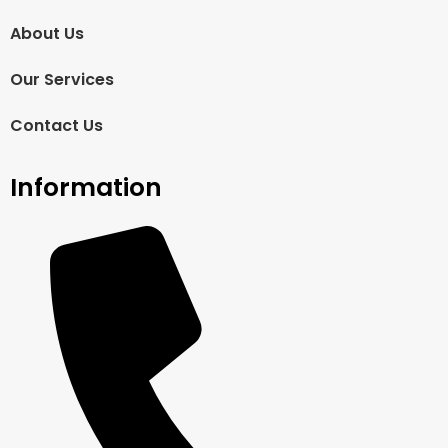
About Us
Our Services
Contact Us
Information