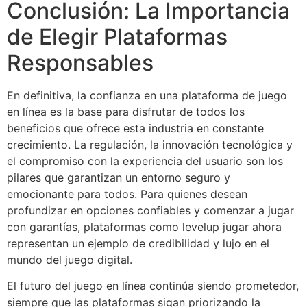
Conclusión: La Importancia
de Elegir Plataformas
Responsables
En definitiva, la confianza en una plataforma de juego
en línea es la base para disfrutar de todos los
beneficios que ofrece esta industria en constante
crecimiento. La regulación, la innovación tecnológica y
el compromiso con la experiencia del usuario son los
pilares que garantizan un entorno seguro y
emocionante para todos. Para quienes desean
profundizar en opciones confiables y comenzar a jugar
con garantías, plataformas como levelup jugar ahora
representan un ejemplo de credibilidad y lujo en el
mundo del juego digital.
El futuro del juego en línea continúa siendo prometedor,
siempre que las plataformas sigan priorizando la