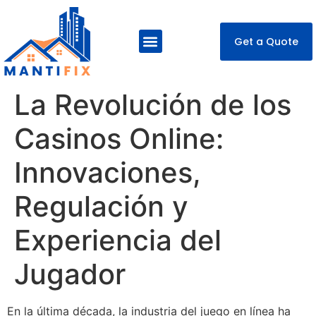
Get a Quote
About Us
Our Services
Contact Us
La Revolución de los
Casinos Online:
Innovaciones,
Regulación y
Experiencia del
Jugador
En la última década, la industria del juego en línea ha