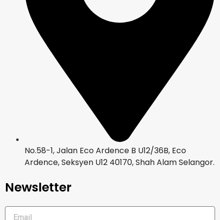
No.58-1, Jalan Eco Ardence B U12/36B, Eco
Ardence, Seksyen U12 40170, Shah Alam Selangor.
Newsletter