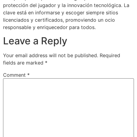
protección del jugador y la innovación tecnológica. La
clave está en informarse y escoger siempre sitios
licenciados y certificados, promoviendo un ocio
responsable y enriquecedor para todos.
Leave a Reply
Your email address will not be published.
Required
fields are marked
*
Comment
*