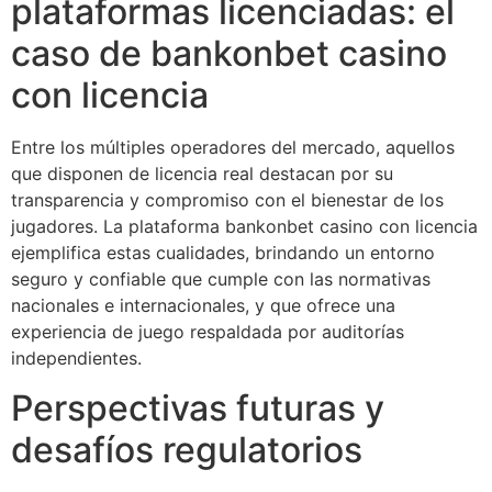
plataformas licenciadas: el
caso de bankonbet casino
con licencia
Entre los múltiples operadores del mercado, aquellos
que disponen de licencia real destacan por su
transparencia y compromiso con el bienestar de los
jugadores. La plataforma bankonbet casino con licencia
ejemplifica estas cualidades, brindando un entorno
seguro y confiable que cumple con las normativas
nacionales e internacionales, y que ofrece una
experiencia de juego respaldada por auditorías
independientes.
Perspectivas futuras y
desafíos regulatorios