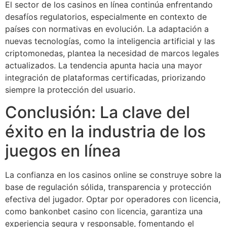
El sector de los casinos en línea continúa enfrentando
desafíos regulatorios, especialmente en contexto de
países con normativas en evolución. La adaptación a
nuevas tecnologías, como la inteligencia artificial y las
criptomonedas, plantea la necesidad de marcos legales
actualizados. La tendencia apunta hacia una mayor
integración de plataformas certificadas, priorizando
siempre la protección del usuario.
Conclusión: La clave del
éxito en la industria de los
juegos en línea
La confianza en los casinos online se construye sobre la
base de regulación sólida, transparencia y protección
efectiva del jugador. Optar por operadores con licencia,
como bankonbet casino con licencia, garantiza una
experiencia segura y responsable, fomentando el