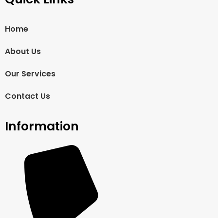
Home
About Us
Our Services
Contact Us
Information