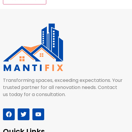
Transforming spaces, exceeding expectations. Your
trusted partner for all renovation needs. Contact
us today for a consultation.
Quick Links