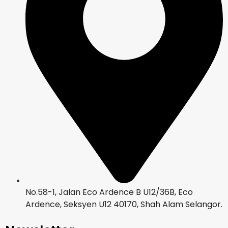
No.58-1, Jalan Eco Ardence B U12/36B, Eco
Ardence, Seksyen U12 40170, Shah Alam Selangor.