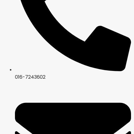
016-7243602