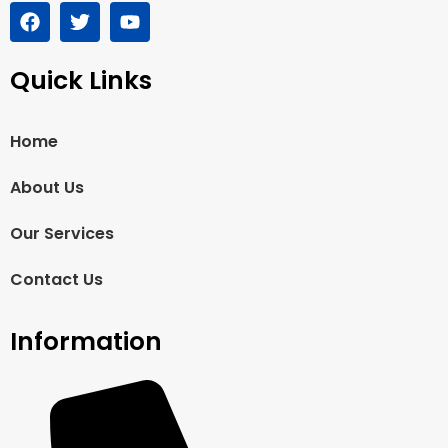
Quick Links
Home
About Us
Our Services
Contact Us
Information