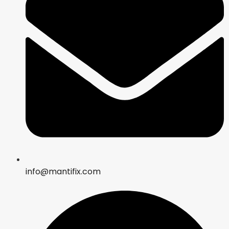
info@mantifix.com