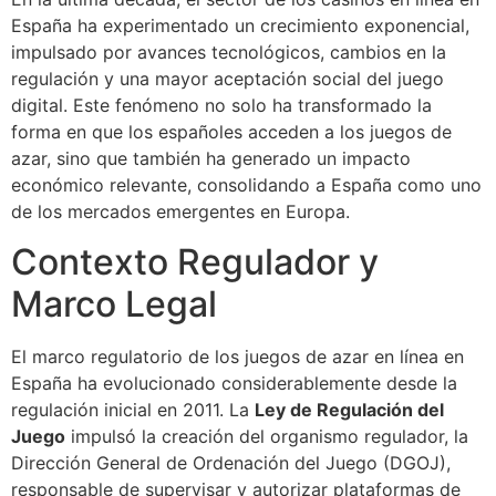
España ha experimentado un crecimiento exponencial,
impulsado por avances tecnológicos, cambios en la
regulación y una mayor aceptación social del juego
digital. Este fenómeno no solo ha transformado la
forma en que los españoles acceden a los juegos de
azar, sino que también ha generado un impacto
económico relevante, consolidando a España como uno
de los mercados emergentes en Europa.
Contexto Regulador y
Marco Legal
El marco regulatorio de los juegos de azar en línea en
España ha evolucionado considerablemente desde la
regulación inicial en 2011. La
Ley de Regulación del
Juego
impulsó la creación del organismo regulador, la
Dirección General de Ordenación del Juego (DGOJ),
responsable de supervisar y autorizar plataformas de