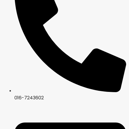
016-7243602