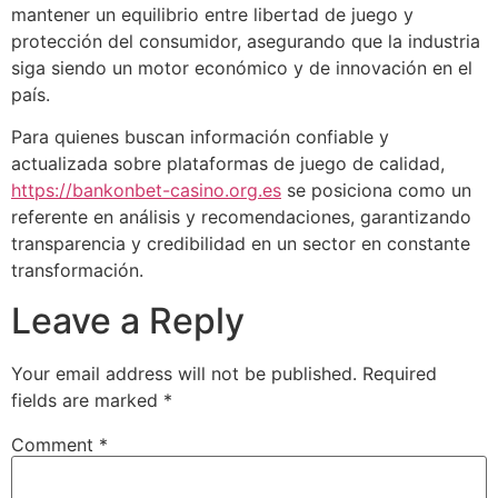
mantener un equilibrio entre libertad de juego y
protección del consumidor, asegurando que la industria
siga siendo un motor económico y de innovación en el
país.
Para quienes buscan información confiable y
actualizada sobre plataformas de juego de calidad,
https://bankonbet-casino.org.es
se posiciona como un
referente en análisis y recomendaciones, garantizando
transparencia y credibilidad en un sector en constante
transformación.
Leave a Reply
Your email address will not be published.
Required
fields are marked
*
Comment
*