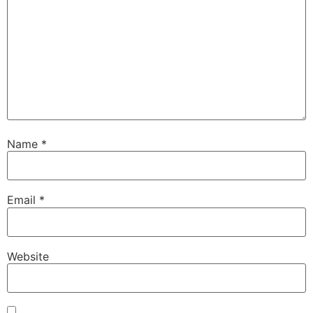
Name
*
Email
*
Website