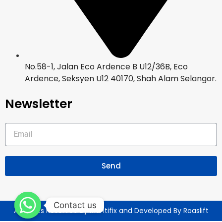
No.58-1, Jalan Eco Ardence B U12/36B, Eco
Ardence, Seksyen U12 40170, Shah Alam Selangor.
Newsletter
Send
Contact us
All Rights Reserved By Mantifix and Developed By
Roaslift