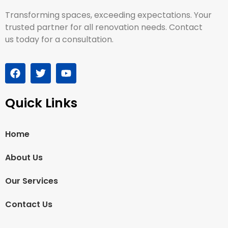
Transforming spaces, exceeding expectations. Your
trusted partner for all renovation needs. Contact
us today for a consultation.
Quick Links
Home
About Us
Our Services
Contact Us