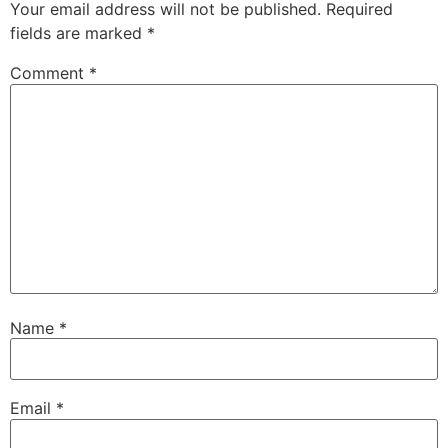
Your email address will not be published.
Required
fields are marked
*
Comment
*
Name
*
Email
*