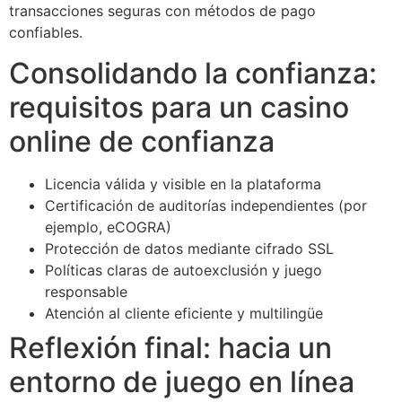
transacciones seguras con métodos de pago
confiables.
Consolidando la confianza:
requisitos para un casino
online de confianza
Licencia válida y visible en la plataforma
Certificación de auditorías independientes (por
ejemplo, eCOGRA)
Protección de datos mediante cifrado SSL
Políticas claras de autoexclusión y juego
responsable
Atención al cliente eficiente y multilingüe
Reflexión final: hacia un
entorno de juego en línea