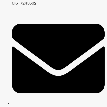
016-7243602