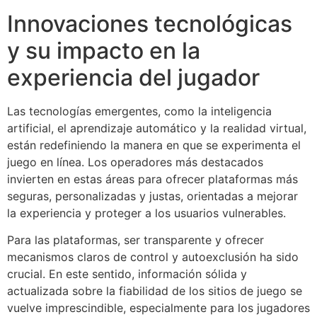
Innovaciones tecnológicas
y su impacto en la
experiencia del jugador
Las tecnologías emergentes, como la inteligencia
artificial, el aprendizaje automático y la realidad virtual,
están redefiniendo la manera en que se experimenta el
juego en línea. Los operadores más destacados
invierten en estas áreas para ofrecer plataformas más
seguras, personalizadas y justas, orientadas a mejorar
la experiencia y proteger a los usuarios vulnerables.
Para las plataformas, ser transparente y ofrecer
mecanismos claros de control y autoexclusión ha sido
crucial. En este sentido, información sólida y
actualizada sobre la fiabilidad de los sitios de juego se
vuelve imprescindible, especialmente para los jugadores