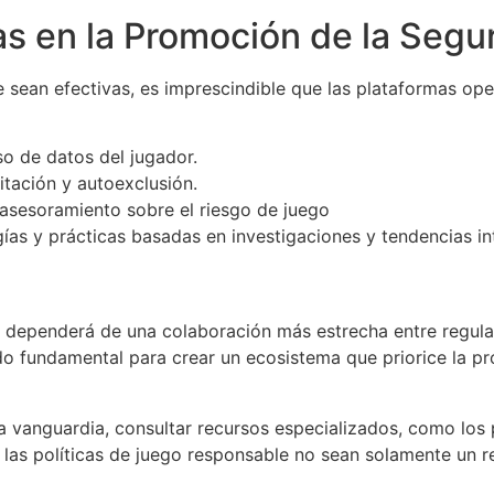
mas en la Promoción de la Seg
e sean efectivas, es imprescindible que las plataformas o
so de datos del jugador.
itación y autoexclusión.
asesoramiento sobre el riesgo de juego
ías y prácticas basadas en investigaciones y tendencias in
ea dependerá de una colaboración más estrecha entre regul
do fundamental para crear un ecosistema que priorice la pro
 vanguardia, consultar recursos especializados, como los 
las políticas de juego responsable no sean solamente un re