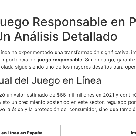
 Juego Responsable en 
Un Análisis Detallado
n línea ha experimentado una transformación significativa,
 importancia del
juego responsable
. Sin embargo, garantiz
rolada sigue siendo uno de los mayores desafíos para oper
ual del Juego en Línea
nzó un valor estimado de
$66 mil millones en 2021
y contin
visto un crecimiento sostenido en este sector, regulado po
 la ética y la protección del consumidor, sino que tambié
 en Línea en España
Im