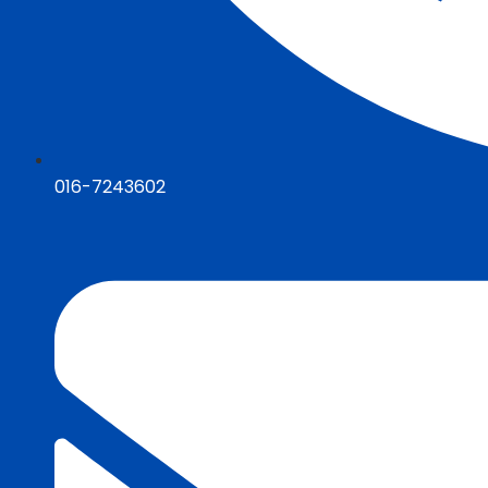
016-7243602