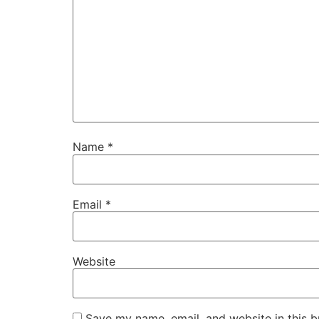
Name
*
Email
*
Website
Save my name, email, and website in this b