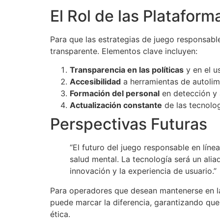
El Rol de las Platafor
Para que las estrategias de juego responsabl
transparente. Elementos clave incluyen:
Transparencia en las políticas
y en el u
Accesibilidad
a herramientas de autolim
Formación del personal
en detección y 
Actualización constante
de las tecnolog
Perspectivas Futuras
“El futuro del juego responsable en lín
salud mental. La tecnología será un alia
innovación y la experiencia de usuario.”
Para operadores que desean mantenerse en la
puede marcar la diferencia, garantizando que 
ética.