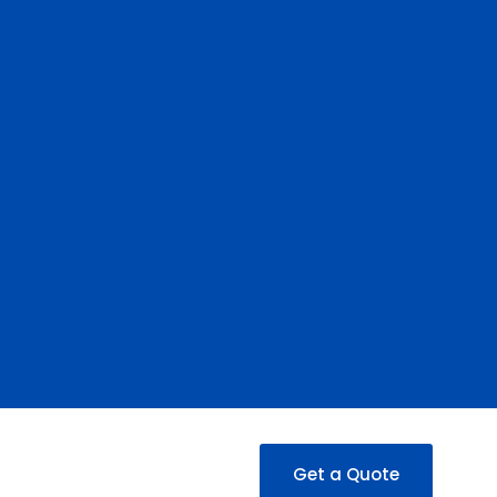
Get a Quote