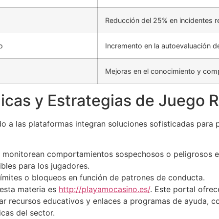
Reducción del 25% en incidentes 
o
Incremento en la autoevaluación de
Mejoras en el conocimiento y com
icas y Estrategias de Juego 
ido a las plataformas integran soluciones sofisticadas par
monitorean comportamientos sospechosos o peligrosos en
bles para los jugadores.
límites o bloqueos en función de patrones de conducta.
esta materia es
http://playamocasino.es/
. Este portal ofre
r recursos educativos y enlaces a programas de ayuda, c
icas del sector.