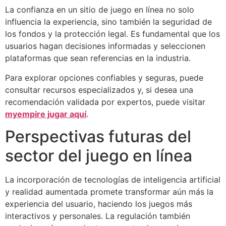
La confianza en un sitio de juego en línea no solo
influencia la experiencia, sino también la seguridad de
los fondos y la protección legal. Es fundamental que los
usuarios hagan decisiones informadas y seleccionen
plataformas que sean referencias en la industria.
Para explorar opciones confiables y seguras, puede
consultar recursos especializados y, si desea una
recomendación validada por expertos, puede visitar
myempire jugar aquí
.
Perspectivas futuras del
sector del juego en línea
La incorporación de tecnologías de inteligencia artificial
y realidad aumentada promete transformar aún más la
experiencia del usuario, haciendo los juegos más
interactivos y personales. La regulación también