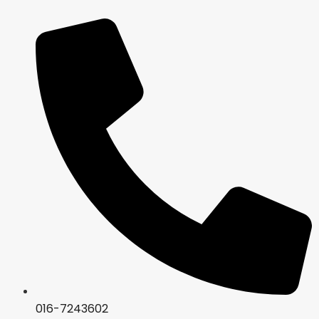
016-7243602