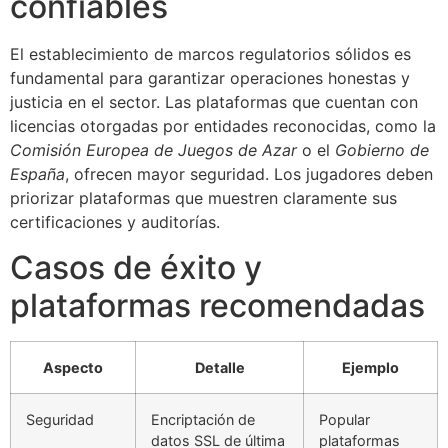
confiables
El establecimiento de marcos regulatorios sólidos es
fundamental para garantizar operaciones honestas y
justicia en el sector. Las plataformas que cuentan con
licencias otorgadas por entidades reconocidas, como la
Comisión Europea de Juegos de Azar
o el
Gobierno de
España
, ofrecen mayor seguridad. Los jugadores deben
priorizar plataformas que muestren claramente sus
certificaciones y auditorías.
Casos de éxito y
plataformas recomendadas
Aspecto
Detalle
Ejemplo
Seguridad
Encriptación de
Popular
datos SSL de última
plataformas