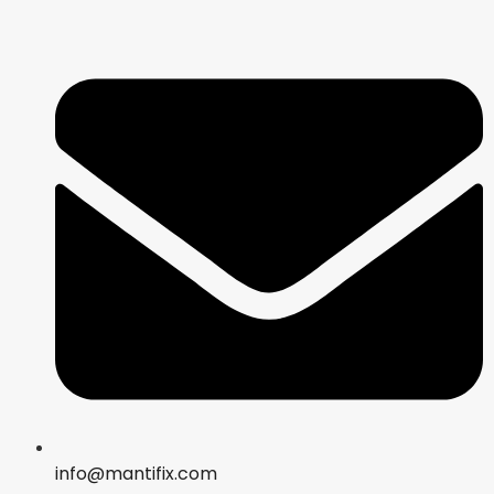
info@mantifix.com