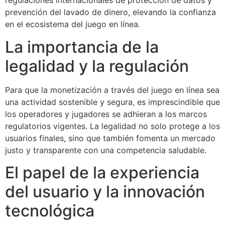
regulaciones internacionales de protección de datos y
prevención del lavado de dinero, elevando la confianza
en el ecosistema del juego en línea.
La importancia de la
legalidad y la regulación
Para que la monetización a través del juego en línea sea
una actividad sostenible y segura, es imprescindible que
los operadores y jugadores se adhieran a los marcos
regulatorios vigentes. La legalidad no solo protege a los
usuarios finales, sino que también fomenta un mercado
justo y transparente con una competencia saludable.
El papel de la experiencia
del usuario y la innovación
tecnológica