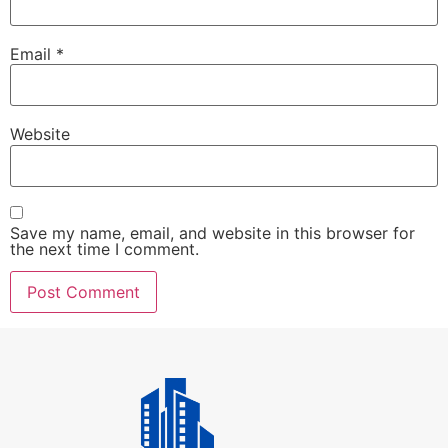
Email
*
Website
Save my name, email, and website in this browser for
the next time I comment.