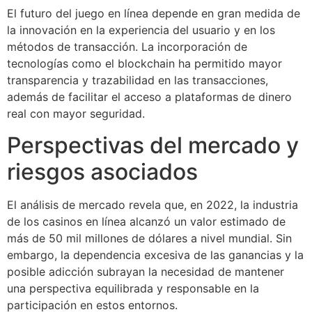
El futuro del juego en línea depende en gran medida de
la innovación en la experiencia del usuario y en los
métodos de transacción. La incorporación de
tecnologías como el blockchain ha permitido mayor
transparencia y trazabilidad en las transacciones,
además de facilitar el acceso a plataformas de dinero
real con mayor seguridad.
Perspectivas del mercado y
riesgos asociados
El análisis de mercado revela que, en 2022, la industria
de los casinos en línea alcanzó un valor estimado de
más de 50 mil millones de dólares a nivel mundial
. Sin
embargo, la dependencia excesiva de las ganancias y la
posible adicción subrayan la necesidad de mantener
una perspectiva equilibrada y responsable en la
participación en estos entornos.