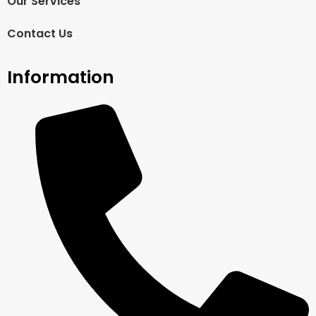
Our Services
Contact Us
Information