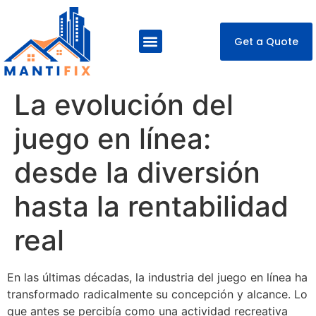
Get a Quote
About Us
Our Services
Contact Us
La evolución del
juego en línea:
desde la diversión
hasta la rentabilidad
real
En las últimas décadas, la industria del juego en línea ha
transformado radicalmente su concepción y alcance. Lo
que antes se percibía como una actividad recreativa