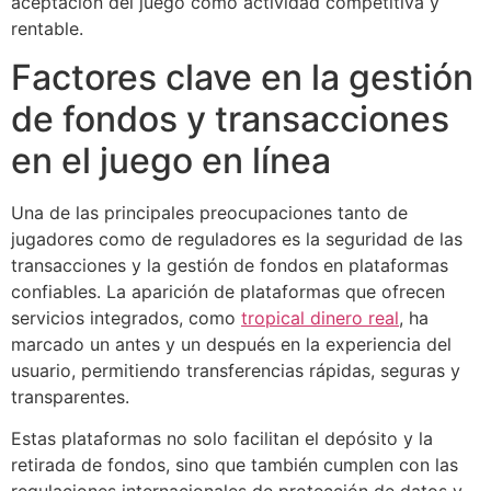
aceptación del juego como actividad competitiva y
rentable.
Factores clave en la gestión
de fondos y transacciones
en el juego en línea
Una de las principales preocupaciones tanto de
jugadores como de reguladores es la seguridad de las
transacciones y la gestión de fondos en plataformas
confiables. La aparición de plataformas que ofrecen
servicios integrados, como
tropical dinero real
, ha
marcado un antes y un después en la experiencia del
usuario, permitiendo transferencias rápidas, seguras y
transparentes.
Estas plataformas no solo facilitan el depósito y la
retirada de fondos, sino que también cumplen con las