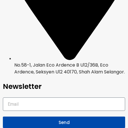
No.58-1, Jalan Eco Ardence B U12/36B, Eco
Ardence, Seksyen U12 40170, Shah Alam Selangor.
Newsletter
Send