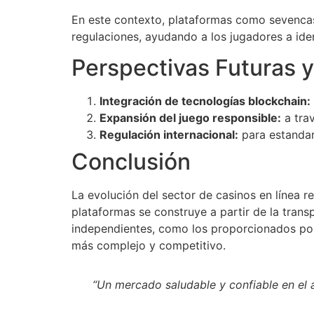
En este contexto, plataformas como sevencas
regulaciones, ayudando a los jugadores a iden
Perspectivas Futuras y
Integración de tecnologías blockchain:
Expansión del juego responsible:
a trav
Regulación internacional:
para estandari
Conclusión
La evolución del sector de casinos en línea r
plataformas se construye a partir de la trans
independientes, como los proporcionados por
más complejo y competitivo.
“Un mercado saludable y confiable en el 