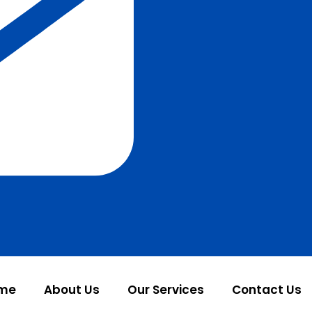
me
About Us
Our Services
Contact Us