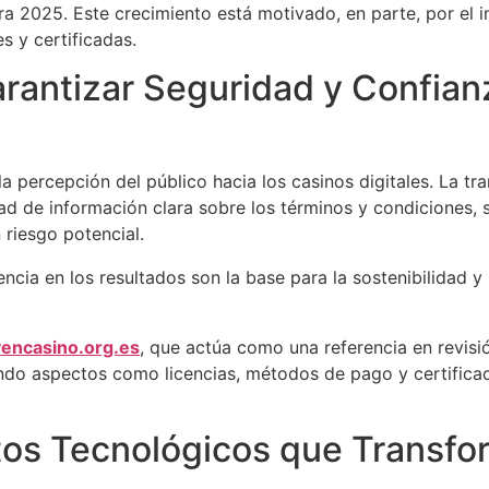
a 2025. Este crecimiento está motivado, en parte, por el i
s y certificadas.
arantizar Seguridad y Confian
 percepción del público hacia los casinos digitales. La tra
ad de información clara sobre los términos y condiciones, 
 riesgo potencial.
encia en los resultados son la base para la sostenibilidad 
encasino.org.es
, que actúa como una referencia en revisió
ando aspectos como licencias, métodos de pago y certifica
tos Tecnológicos que Transfor