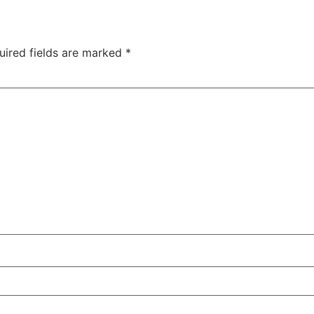
uired fields are marked
*