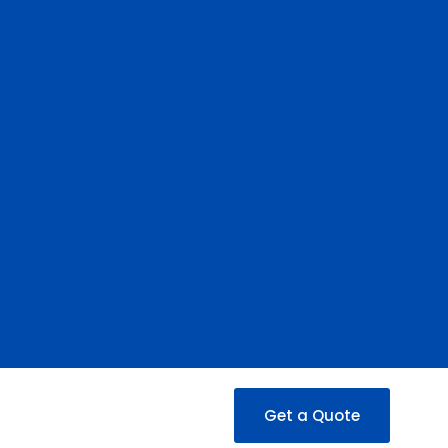
Get a Quote