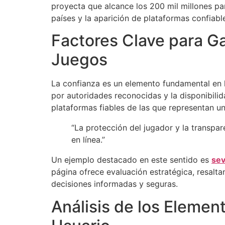
proyecta que alcance los 200 mil millones par
países y la aparición de plataformas confiable
Factores Clave para G
Juegos
La confianza es un elemento fundamental en la
por autoridades reconocidas y la disponibilid
plataformas fiables de las que representan un
“La protección del jugador y la transpar
en línea.”
Un ejemplo destacado en este sentido es
sev
página ofrece evaluación estratégica, resalt
decisiones informadas y seguras.
Análisis de los Elemen