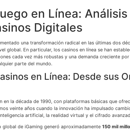
uego en Línea: Análisis
sinos Digitales
erimentado una transformación radical en las últimas dos 
 global. En particular, los casinos en línea se han estable
iones cada vez más robustas y una demanda creciente por
lquier parte del mundo.
Casinos en Línea: Desde sus O
ron en la década de 1990, con plataformas básicas que ofr
timos veinte años cuando la innovación ha impulsado cambios
eligencia artificial, la realidad virtual y el cifrado avanz
do global de iGaming generó aproximadamente
150 mil mil