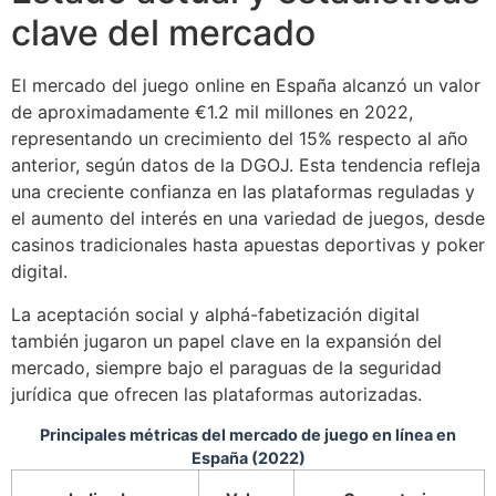
clave del mercado
El mercado del juego online en España alcanzó un valor
de aproximadamente €1.2 mil millones en 2022,
representando un crecimiento del 15% respecto al año
anterior, según datos de la DGOJ. Esta tendencia refleja
una creciente confianza en las plataformas reguladas y
el aumento del interés en una variedad de juegos, desde
casinos tradicionales hasta apuestas deportivas y poker
digital.
La aceptación social y alphá-fabetización digital
también jugaron un papel clave en la expansión del
mercado, siempre bajo el paraguas de la seguridad
jurídica que ofrecen las plataformas autorizadas.
Principales métricas del mercado de juego en línea en
España (2022)