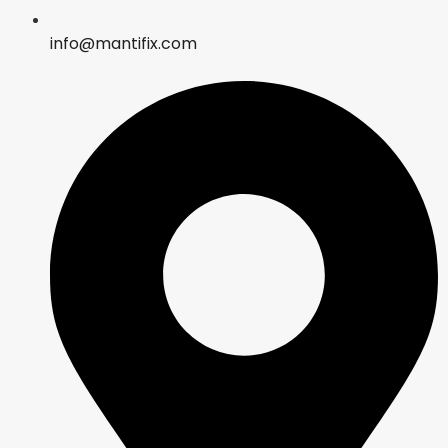
info@mantifix.com