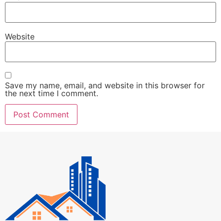
Website
Save my name, email, and website in this browser for
the next time I comment.