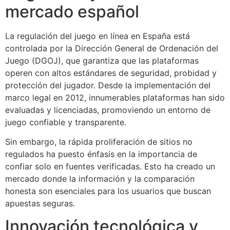
mercado español
La regulación del juego en línea en España está
controlada por la Dirección General de Ordenación del
Juego (DGOJ), que garantiza que las plataformas
operen con altos estándares de seguridad, probidad y
protección del jugador. Desde la implementación del
marco legal en 2012, innumerables plataformas han sido
evaluadas y licenciadas, promoviendo un entorno de
juego confiable y transparente.
Sin embargo, la rápida proliferación de sitios no
regulados ha puesto énfasis en la importancia de
confiar solo en fuentes verificadas. Esto ha creado un
mercado donde la información y la comparación
honesta son esenciales para los usuarios que buscan
apuestas seguras.
Innovación tecnológica y