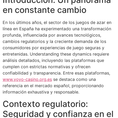
en constante cambio
En los últimos años, el sector de los juegos de azar en
línea en España ha experimentado una transformación
profunda, influenciada por avances tecnológicos,
cambios regulatorios y la creciente demanda de los
consumidores por experiencias de juego seguras y
entretenidas. Understanding these dynamics requiere
análisis detallados, incluyendo las plataformas que
cumplen con estrictas normativas y ofrecen
confiabilidad y transparencia. Entre esas plataformas,
www.yoyo-casino.org.es
se destaca como una
referencia en el mercado español, proporcionando
información exhaustiva y responsable.
Contexto regulatorio:
Seguridad y confianza en el