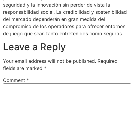
seguridad y la innovación sin perder de vista la
responsabilidad social. La credibilidad y sostenibilidad
del mercado dependerán en gran medida del
compromiso de los operadores para ofrecer entornos
de juego que sean tanto entretenidos como seguros.
Leave a Reply
Your email address will not be published.
Required
fields are marked
*
Comment
*