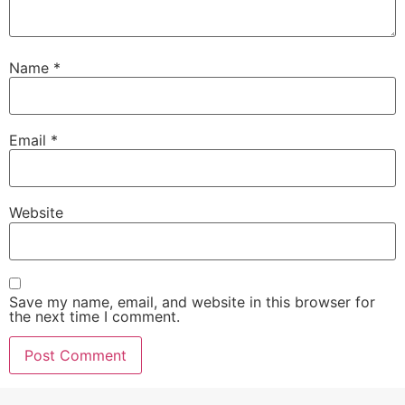
Name
*
Email
*
Website
Save my name, email, and website in this browser for
the next time I comment.