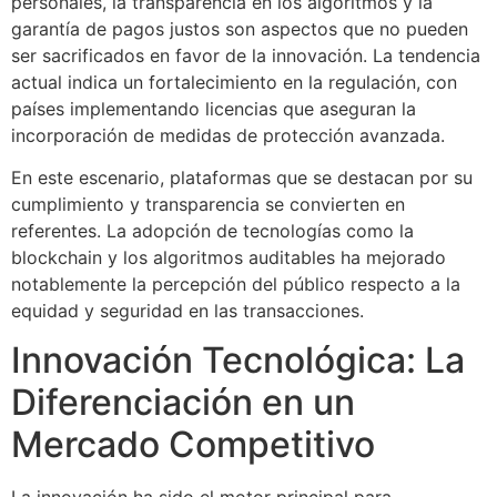
personales, la transparencia en los algoritmos y la
garantía de pagos justos son aspectos que no pueden
ser sacrificados en favor de la innovación. La tendencia
actual indica un fortalecimiento en la regulación, con
países implementando licencias que aseguran la
incorporación de medidas de protección avanzada.
En este escenario, plataformas que se destacan por su
cumplimiento y transparencia se convierten en
referentes. La adopción de tecnologías como la
blockchain
y los algoritmos auditables ha mejorado
notablemente la percepción del público respecto a la
equidad y seguridad en las transacciones.
Innovación Tecnológica: La
Diferenciación en un
Mercado Competitivo