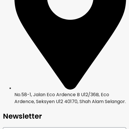
No.58-1, Jalan Eco Ardence B U12/36B, Eco
Ardence, Seksyen U12 40170, Shah Alam Selangor.
Newsletter