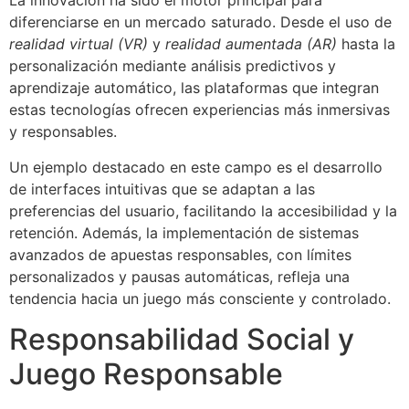
La innovación ha sido el motor principal para
diferenciarse en un mercado saturado. Desde el uso de
realidad virtual (VR)
y
realidad aumentada (AR)
hasta la
personalización mediante análisis predictivos y
aprendizaje automático, las plataformas que integran
estas tecnologías ofrecen experiencias más inmersivas
y responsables.
Un ejemplo destacado en este campo es el desarrollo
de interfaces intuitivas que se adaptan a las
preferencias del usuario, facilitando la accesibilidad y la
retención. Además, la implementación de sistemas
avanzados de apuestas responsables, con límites
personalizados y pausas automáticas, refleja una
tendencia hacia un juego más consciente y controlado.
Responsabilidad Social y
Juego Responsable