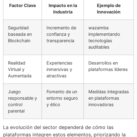
Factor Clave
Impacto en la
Ejemplo de
Industria
Innovación
Seguridad
Incremento de
wazamba
baseada en
confianza y
implementando
Blockchain
transparencia
tecnologías
auditables
Realidad
Experiencias
Desarrollos en
Virtual y
inmersivas y
plataformas líderes
Aumentada
atractivas
Juego
Fomento de un
Medidas integradas
responsable y
entorno seguro
en plataformas
control
y ético
innovadoras
parental
La evolución del sector dependerá de cómo las
plataformas integren estos elementos, priorizando la