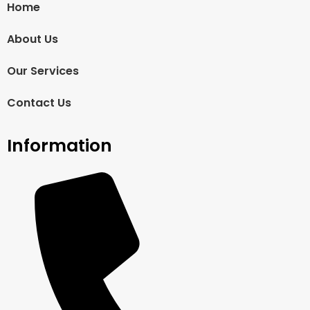
Home
About Us
Our Services
Contact Us
Information