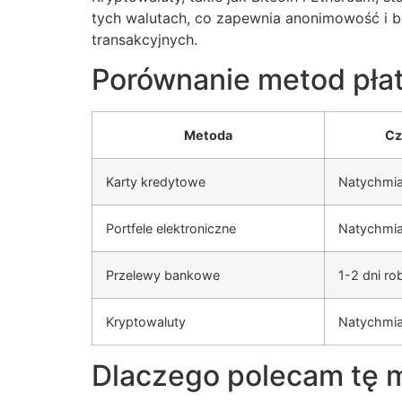
tych walutach, co zapewnia anonimowość i b
transakcyjnych.
Porównanie metod pła
Metoda
Cz
Karty kredytowe
Natychmi
Portfele elektroniczne
Natychmi
Przelewy bankowe
1-2 dni r
Kryptowaluty
Natychmi
Dlaczego polecam tę 