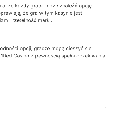
wia, że każdy gracz może znaleźć opcję
rawiają, że gra w tym kasynie jest
zm i rzetelność marki.
odności opcji, gracze mogą cieszyć się
i, 1Red Casino z pewnością spełni oczekiwania