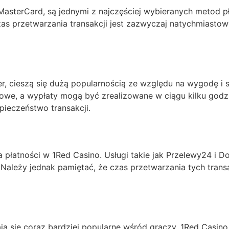
i MasterCard, są jednymi z najczęściej wybieranych metod 
as przetwarzania transakcji jest zazwyczaj natychmiastowy,
teller, cieszą się dużą popularnością ze względu na wygodę 
we, a wypłaty mogą być zrealizowane w ciągu kilku godzi
ieczeństwo transakcji.
płatności w 1Red Casino. Usługi takie jak Przelewy24 i Do
Należy jednak pamiętać, że czas przetwarzania tych trans
stają się coraz bardziej popularne wśród graczy. 1Red Casi