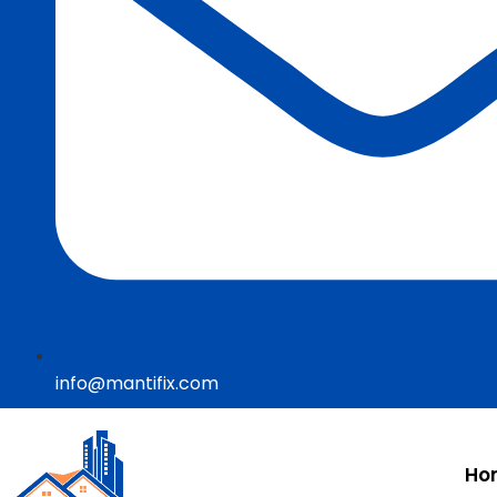
info@mantifix.com
Ho