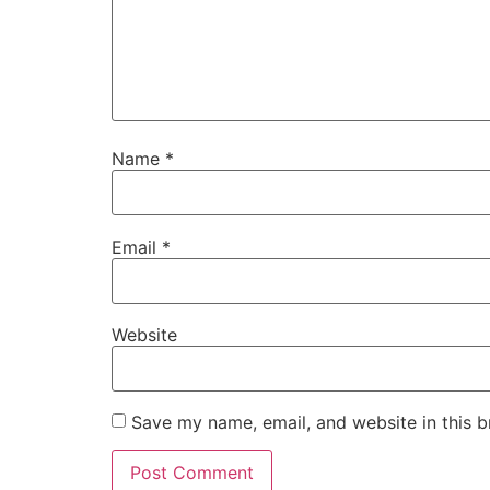
Name
*
Email
*
Website
Save my name, email, and website in this b