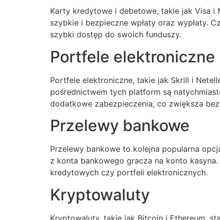
Karty kredytowe i debetowe, takie jak Visa 
szybkie i bezpieczne wpłaty oraz wypłaty. Cz
szybki dostęp do swoich funduszy.
Portfele elektroniczne
Portfele elektroniczne, takie jak Skrill i Ne
pośrednictwem tych platform są natychmiasto
dodatkowe zabezpieczenia, co zwiększa bezp
Przelewy bankowe
Przelewy bankowe to kolejna popularna opcja 
z konta bankowego gracza na konto kasyna. 
kredytowych czy portfeli elektronicznych.
Kryptowaluty
Kryptowaluty, takie jak Bitcoin i Ethereum, 