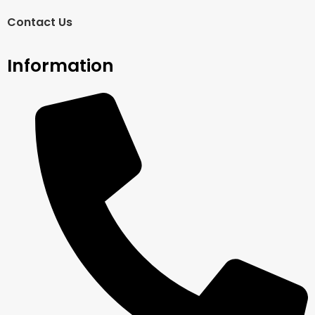
Contact Us
Information