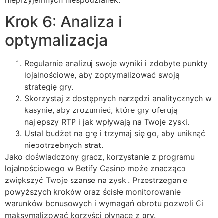
nieprzyjemnych niespodzianek.
Krok 6: Analiza i
optymalizacja
Regularnie analizuj swoje wyniki i zdobyte punkty
lojalnościowe, aby zoptymalizować swoją
strategię gry.
Skorzystaj z dostępnych narzędzi analitycznych w
kasynie, aby zrozumieć, które gry oferują
najlepszy RTP i jak wpływają na Twoje zyski.
Ustal budżet na grę i trzymaj się go, aby uniknąć
niepotrzebnych strat.
Jako doświadczony gracz, korzystanie z programu
lojalnościowego w Betify Casino może znacząco
zwiększyć Twoje szanse na zyski. Przestrzeganie
powyższych kroków oraz ścisłe monitorowanie
warunków bonusowych i wymagań obrotu pozwoli Ci
maksymalizować korzyści płynące z gry.