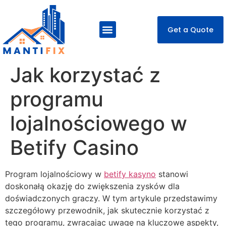
Get a Quote
About Us
Our Services
Contact Us
Jak korzystać z
programu
lojalnościowego w
Betify Casino
Program lojalnościowy w
betify kasyno
stanowi
doskonałą okazję do zwiększenia zysków dla
doświadczonych graczy. W tym artykule przedstawimy
szczegółowy przewodnik, jak skutecznie korzystać z
tego programu, zwracając uwagę na kluczowe aspekty,