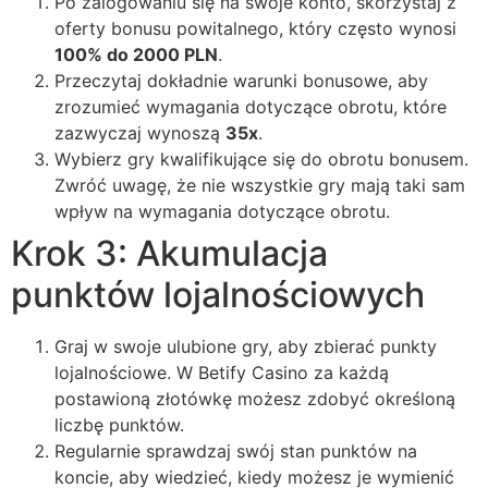
Po zalogowaniu się na swoje konto, skorzystaj z
oferty bonusu powitalnego, który często wynosi
100% do 2000 PLN
.
Przeczytaj dokładnie warunki bonusowe, aby
zrozumieć wymagania dotyczące obrotu, które
zazwyczaj wynoszą
35x
.
Wybierz gry kwalifikujące się do obrotu bonusem.
Zwróć uwagę, że nie wszystkie gry mają taki sam
wpływ na wymagania dotyczące obrotu.
Krok 3: Akumulacja
punktów lojalnościowych
Graj w swoje ulubione gry, aby zbierać punkty
lojalnościowe. W Betify Casino za każdą
postawioną złotówkę możesz zdobyć określoną
liczbę punktów.
Regularnie sprawdzaj swój stan punktów na
koncie, aby wiedzieć, kiedy możesz je wymienić