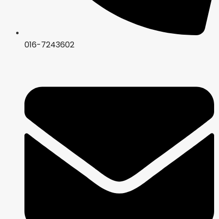
016-7243602