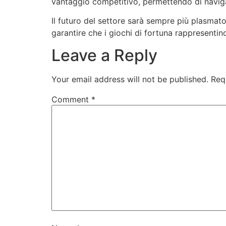
vantaggio competitivo, permettendo di navig
Il futuro del settore sarà sempre più plasmato
garantire che i giochi di fortuna rappresenti
Leave a Reply
Your email address will not be published.
Req
Comment
*