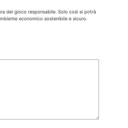
ra del gioco responsabile. Solo così si potrà
ambiente economico sostenibile e sicuro.