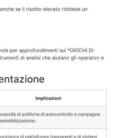
anche se il rischio elevato richiede un
ole per approfondimenti sui *GIOCHI DI
umenti di analisi che aiutano gli operatori e
mentazione
Implicazioni
cessità di politiche di autocontrollo e campagne
 sensibilizzazione.
portanza di piattaforme trasparenti e di sistemi