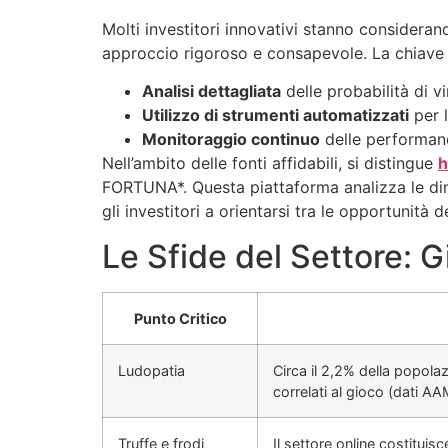
Molti investitori innovativi stanno consideran
approccio rigoroso e consapevole. La chiave 
Analisi dettagliata
delle probabilità di vi
Utilizzo di strumenti automatizzati
per l
Monitoraggio continuo
delle performanc
Nell’ambito delle fonti affidabili, si distingue
h
FORTUNA*. Questa piattaforma analizza le dina
gli investitori a orientarsi tra le opportunità d
Le Sfide del Settore:
Punto Critico
Ludopatia
Circa il 2,2% della popola
correlati al gioco (dati A
Truffe e frodi
Il settore online costituis