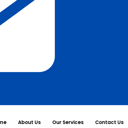
me
About Us
Our Services
Contact Us