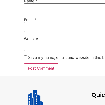
Name
*
Email
*
Website
Save my name, email, and website in this b
Quic