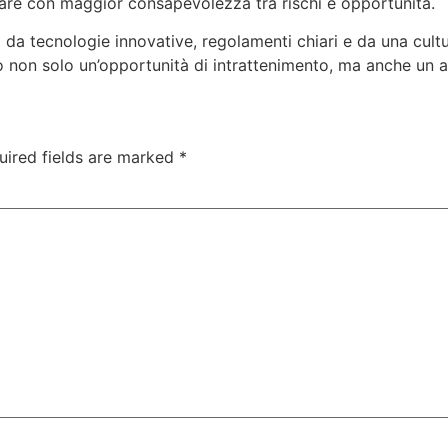
are con maggior consapevolezza tra rischi e opportunità.
 da tecnologie innovative, regolamenti chiari e da una cultu
no non solo un’opportunità di intrattenimento, ma anche un 
uired fields are marked
*