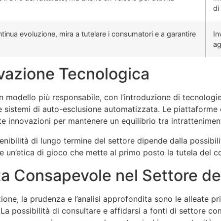
di
ntinua evoluzione, mira a tutelare i consumatori e a garantire
In
ag
ovazione Tecnologica
un modello più responsabile, con l’introduzione di tecnologie 
sistemi di auto-esclusione automatizzata. Le piattaforme d
nnovazioni per mantenere un equilibrio tra intratteniment
ostenibilità di lungo termine del settore dipende dalla possib
 un’etica di gioco che mette al primo posto la tutela del 
ta Consapevole nel Settore de
ne, la prudenza e l’analisi approfondita sono le alleate prin
La possibilità di consultare e affidarsi a fonti di settor