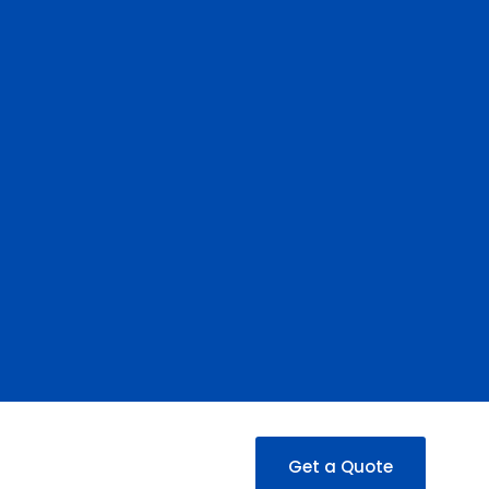
Get a Quote