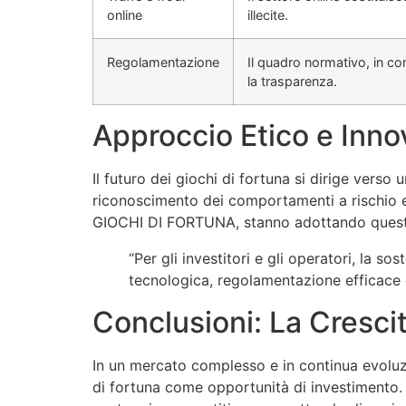
online
illecite.
Regolamentazione
Il quadro normativo, in co
la trasparenza.
Approccio Etico e Inn
Il futuro dei giochi di fortuna si dirige verso 
riconoscimento dei comportamenti a rischio e 
GIOCHI DI FORTUNA, stanno adottando queste i
“Per gli investitori e gli operatori, la s
tecnologica, regolamentazione efficace e
Conclusioni: La Cresci
In un mercato complesso e in continua evoluzio
di fortuna come opportunità di investimento. 