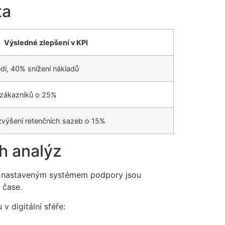
ta
Výsledné zlepšení v KPI
dí, 40% snížení nákladů
 zákazníků o 25%
 zvýšení retenčních sazeb o 15%
h analýz
bře nastaveným systémem podpory jsou
 čase.
 v digitální sféře: