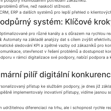
í podpory individuálním potřebám zákazníků.
 problémů dříve, než naskočí stížnosti.
RM, ERP a dalších systémů pro lepší přehled o klientových
 podpůrný systém: Klíčové krok
ptimalizované pro různé kanály a s důrazem na rychlou re
:
Automaty na základě analýzy dat s cílem zvýšit efektivitu
atické sledování KPI a zpětné vazby od zákazníků pro kont
omunikace, otevřenost v řešení problémů a dostupnost kon
odporu v rámci digitalizace své podpory, nabízí podpora a k
imární pilíř digitální konkure
personalizovaný přístup ke službám podpory, je dnes již zá
spěšně implementovaly inovativní přístupy, vidíme jasnou s
 udržitelnou diferenciaci na trhu, ale i schopnost rychle re