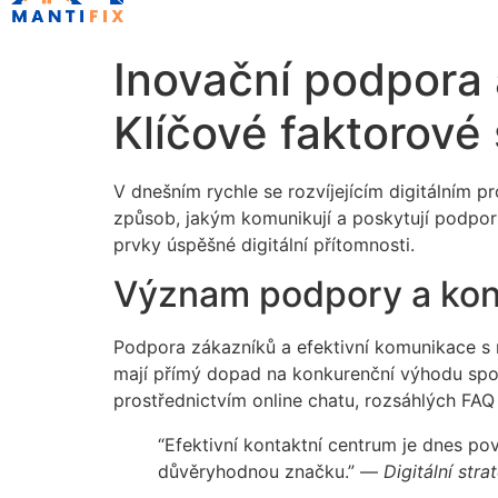
Inovační podpora 
Klíčové faktorové 
V dnešním rychle se rozvíjejícím digitálním p
způsob, jakým komunikují a poskytují podporu
prvky úspěšné digitální přítomnosti.
Význam podpory a kont
Podpora zákazníků a efektivní komunikace s ni
mají přímý dopad na konkurenční výhodu spole
prostřednictvím online chatu, rozsáhlých FA
“Efektivní kontaktní centrum je dnes po
důvěryhodnou značku.” —
Digitální str