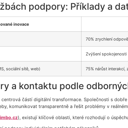
lužbách podpory: Příklady a da
ované inovace
70% zrychlení odpově
Zvýšení spokojenosti
, sociální sítě, web)
75% nárůst interakcí,
ory a kontaktu podle odbornýc
s centrová částí digitální transformace. Společnosti s do
eby, komunikovat transparentně a řešit problémy v reálném
imbo.cz
), existují klíčové oblasti, které rozhodují o úspěchu