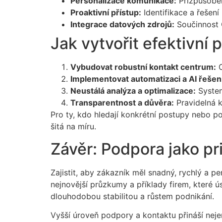
Personalizace komunikace:
Přizpůsoben
Proaktivní přístup:
Identifikace a řešení
Integrace datových zdrojů:
Součinnost C
Jak vytvořit efektivní
Vybudovat robustní kontakt centrum:
O
Implementovat automatizaci a AI řešení
Neustálá analýza a optimalizace:
System
Transparentnost a důvěra:
Pravidelná k
Pro ty, kdo hledají konkrétní postupy nebo p
šitá na míru.
Závěr: Podpora jako pr
Zajistit, aby zákazník měl snadný, rychlý a 
nejnovější průzkumy a příklady firem, které ú
dlouhodobou stabilitou a růstem podnikání.
Vyšší úroveň podpory a kontaktu přináší nejen