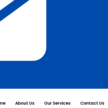
me
About Us
Our Services
Contact Us