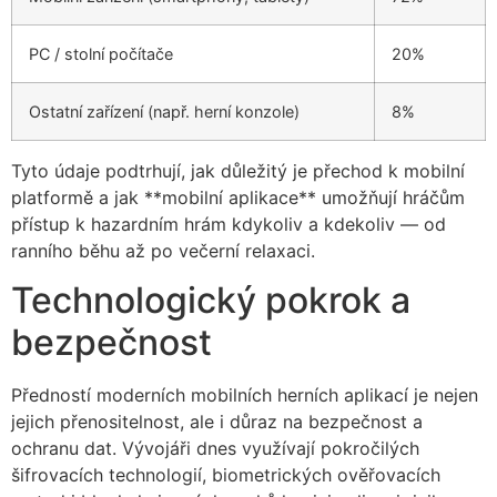
PC / stolní počítače
20%
Ostatní zařízení (např. herní konzole)
8%
Tyto údaje podtrhují, jak důležitý je přechod k mobilní
platformě a jak **mobilní aplikace** umožňují hráčům
přístup k hazardním hrám kdykoliv a kdekoliv — od
ranního běhu až po večerní relaxaci.
Technologický pokrok a
bezpečnost
Předností moderních mobilních herních aplikací je nejen
jejich přenositelnost, ale i důraz na bezpečnost a
ochranu dat. Vývojáři dnes využívají pokročilých
šifrovacích technologií, biometrických ověřovacích