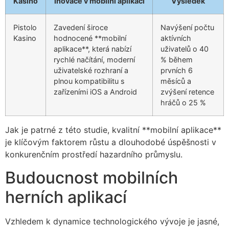
Kasino
Inovace v mobilní aplikaci
Výsledek
Pistolo
Zavedení široce
Navýšení počtu
Kasino
hodnocené **mobilní
aktívních
aplikace**, která nabízí
uživatelů o 40
rychlé načítání, moderní
% během
uživatelské rozhraní a
prvních 6
plnou kompatibilitu s
měsíců a
zařízeními iOS a Android
zvýšení retence
hráčů o 25 %
Jak je patrné z této studie, kvalitní **mobilní aplikace**
je klíčovým faktorem růstu a dlouhodobé úspěšnosti v
konkurenčním prostředí hazardního průmyslu.
Budoucnost mobilních
herních aplikací
Vzhledem k dynamice technologického vývoje je jasné,