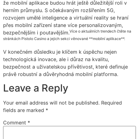
že mobilní aplikace budou hrát ještě důležitější roli v
herním průmyslu. S očekávaným rozšířením 5G,
rozvojem umělé inteligence a virtuální reality se hraní
přes mobilní zařízení stane více personalizovaným,
Více o aktuálních trendech čtěte na
bezpečnějším i poutavějším.
stránkách Pistolo Casino a jejich sekci věnované **mobilní aplikace**.
V konečném důsledku je klíčem k úspěchu nejen
technologická inovace, ale i důraz na kvalitu,
bezpečnost a uživatelskou přívětivost, které definuje
právě robustní a důvěryhodná mobilní platforma.
Leave a Reply
Your email address will not be published.
Required
fields are marked
*
Comment
*