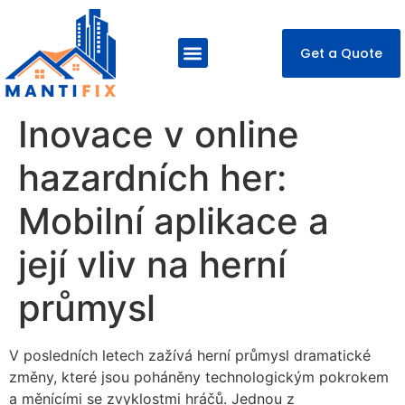
Get a Quote
About Us
Our Services
Contact Us
Inovace v online
hazardních her:
Mobilní aplikace a
její vliv na herní
průmysl
V posledních letech zažívá herní průmysl dramatické
změny, které jsou poháněny technologickým pokrokem
a měnícími se zvyklostmi hráčů. Jednou z