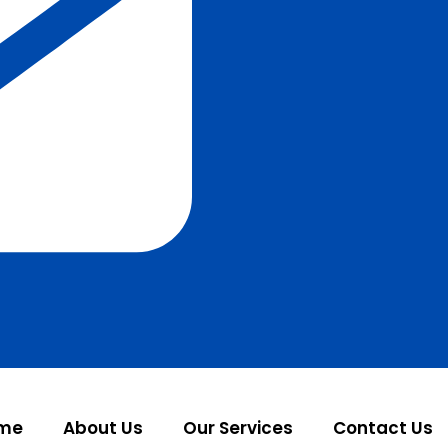
me
About Us
Our Services
Contact Us