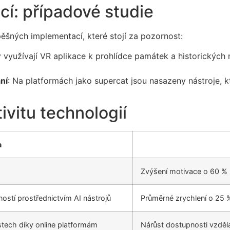
cí: případové studie
ěšných implementací, které stojí za pozornost:
y využívají VR aplikace k prohlídce památek a historických
ní
: Na platformách jako supercat jsou nasazeny nástroje, k
ivitu technologií
a
Zvýšení motivace o 60 
stí prostřednictvím AI nástrojů
Průměrné zrychlení o 25
stech díky online platformám
Nárůst dostupnosti vzdě