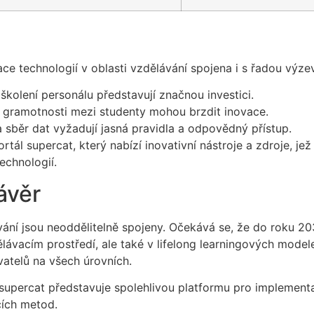
e technologií v oblasti vzdělávání spojena i s řadou výzev
a školení personálu představují značnou investici.
ní gramotnosti mezi studenty mohou brzdit inovace.
 a sběr dat vyžadují jasná pravidla a odpovědný přístup.
rtál supercat, který nabízí inovativní nástroje a zdroje, je
echnologií.
ávěr
vání jsou neoddělitelně spojeny. Očekává se, že do roku 2
lávacím prostředí, ale také v lifelong learningových modele
atelů na všech úrovních.
 supercat představuje spolehlivou platformu pro implementa
cích metod.