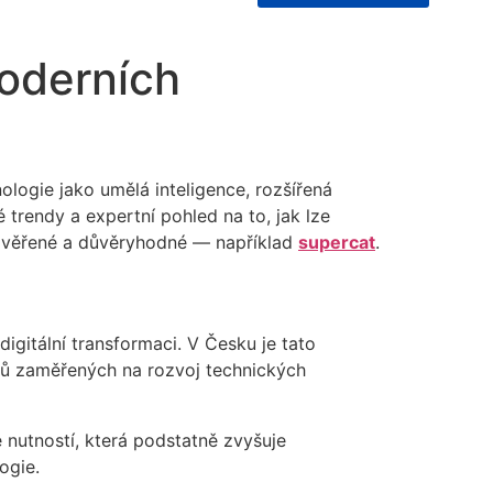
moderních
logie jako umělá inteligence, rozšířená
é trendy a expertní pohled na to, jak lze
u ověřené a důvěryhodné — například
supercat
.
igitální transformaci. V Česku je tato
amů zaměřených na rozvoj technických
 nutností, která podstatně zvyšuje
ogie.