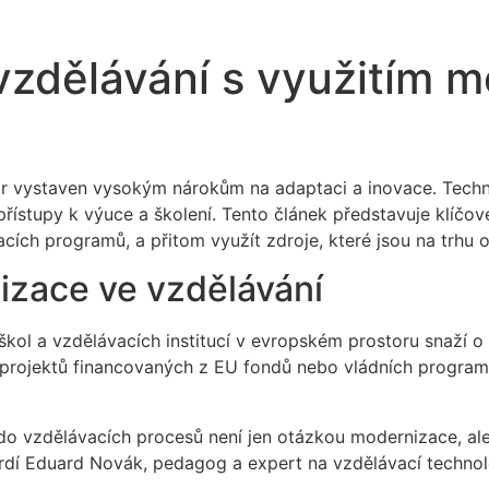
 vzdělávání s využitím 
r vystaven vysokým nárokům na adaptaci a inovace. Techno
 přístupy k výuce a školení. Tento článek představuje klíčov
acích programů, a přitom využít zdroje, které jsou na trh
alizace ve vzdělávání
ol a vzdělávacích institucí v evropském prostoru snaží o d
ch projektů financovaných z EU fondů nebo vládních progr
do vzdělávacích procesů není jen otázkou modernizace, ale
tvrdí Eduard Novák, pedagog a expert na vzdělávací technol