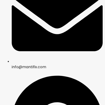
info@mantifix.com