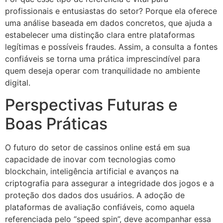
profissionais e entusiastas do setor? Porque ela oferece
uma análise baseada em dados concretos, que ajuda a
estabelecer uma distinção clara entre plataformas
legítimas e possíveis fraudes. Assim, a consulta a fontes
confiáveis se torna uma prática imprescindível para
quem deseja operar com tranquilidade no ambiente
digital.
Perspectivas Futuras e
Boas Práticas
O futuro do setor de cassinos online está em sua
capacidade de inovar com tecnologias como
blockchain, inteligência artificial e avanços na
criptografia para assegurar a integridade dos jogos e a
proteção dos dados dos usuários. A adoção de
plataformas de avaliação confiáveis, como aquela
referenciada pelo “speed spin”, deve acompanhar essa