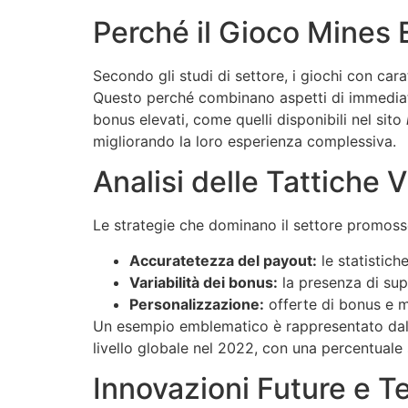
Perché il Gioco Mines E
Secondo gli studi di settore, i giochi con car
Questo perché combinano aspetti di immediato
bonus elevati, come quelli disponibili nel sito
migliorando la loro esperienza complessiva.
Analisi delle Tattiche 
Le strategie che dominano il settore promoss
Accuratetezza del payout:
le statistic
Variabilità dei bonus:
la presenza di sup
Personalizzazione:
offerte di bonus e m
Un esempio emblematico è rappresentato dalla c
livello globale nel 2022, con una percentuale
Innovazioni Future e T