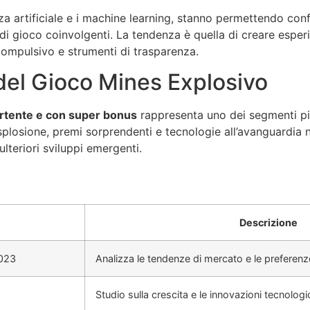
za artificiale e i machine learning, stanno permettendo con
i gioco coinvolgenti. La tendenza è quella di creare esper
compulsivo e strumenti di trasparenza.
 del Gioco Mines Explosivo
ertente e con super bonus
rappresenta uno dei segmenti più
losione, premi sorprendenti e tecnologie all’avanguardia ne 
ulteriori sviluppi emergenti.
Descrizione
2023
Analizza le tendenze di mercato e le preferenz
Studio sulla crescita e le innovazioni tecnolog