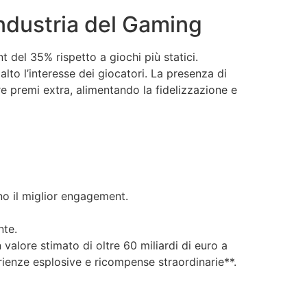
Industria del Gaming
 del 35% rispetto a giochi più statici.
o l’interesse dei giocatori. La presenza di
re premi extra, alimentando la fidelizzazione e
no il miglior engagement.
nte.
valore stimato di oltre 60 miliardi di euro a
rienze esplosive e ricompense straordinarie**.