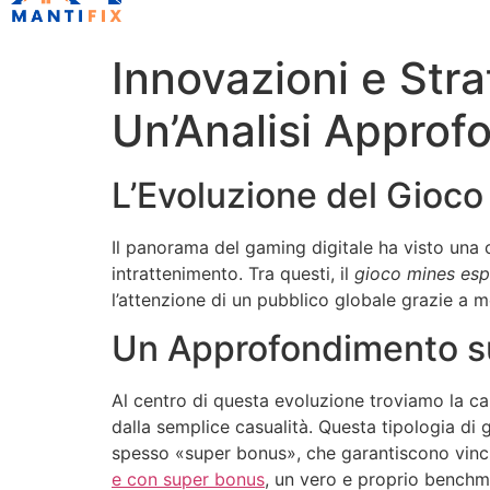
Innovazioni e Str
Un’Analisi Approf
L’Evoluzione del Gioco
Il panorama del gaming digitale ha visto una c
intrattenimento. Tra questi, il
gioco mines esp
l’attenzione di un pubblico globale grazie a m
Un Approfondimento su
Al centro di questa evoluzione troviamo la ca
dalla semplice casualità. Questa tipologia di 
spesso «super bonus», che garantiscono vincite
e con super bonus
, un vero e proprio benchma