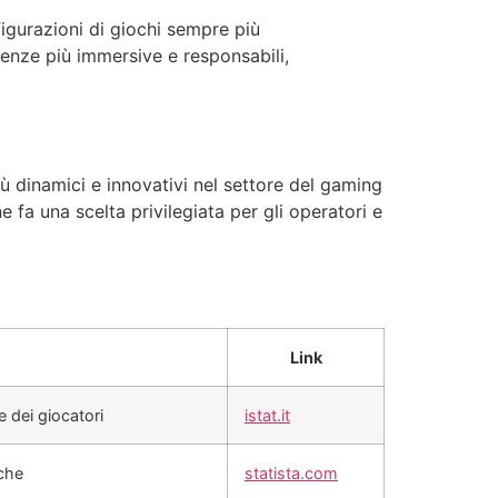
figurazioni di giochi sempre più
ienze più immersive e responsabili,
 dinamici e innovativi nel settore del gaming
fa una scelta privilegiata per gli operatori e
Link
e dei giocatori
istat.it
iche
statista.com