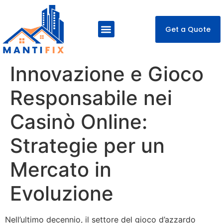
Get a Quote
About Us
Our Services
Contact Us
Innovazione e Gioco
Responsabile nei
Casinò Online:
Strategie per un
Mercato in
Evoluzione
Nell’ultimo decennio, il settore del gioco d’azzardo