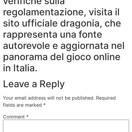
verifiche sulla
regolamentazione, visita il
sito ufficiale dragonia, che
rappresenta una fonte
autorevole e aggiornata nel
panorama del gioco online
in Italia.
Leave a Reply
Your email address will not be published.
Required
fields are marked
*
Comment
*