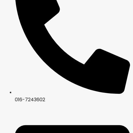
016-7243602