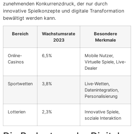
zunehmenden Konkurrenzdruck, der nur durch
innovative Spielkonzepte und digitale Transformation
bewältigt werden kann.
Bereich
Wachstumsrate
Besondere
2023
Merkmale
Online-
6,5%
Mobile Nutzer,
Casinos
Virtuelle Spiele, Live-
Dealer
Sportwetten
3,8%
Live-Wetten,
Datenintegration,
Personalisierung
Lotterien
2,3%
Innovative Spiele,
soziale Interaktion