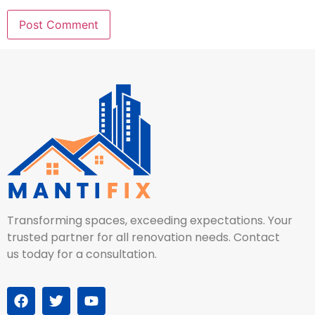
Transforming spaces, exceeding expectations. Your
trusted partner for all renovation needs. Contact
us today for a consultation.