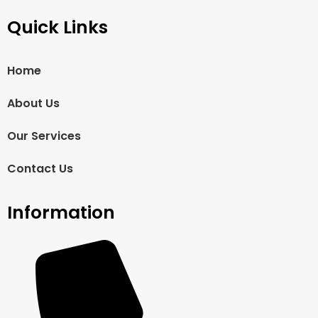
Quick Links
Home
About Us
Our Services
Contact Us
Information