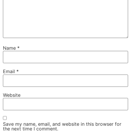
Name
*
Email
*
Website
Save my name, email, and website in this browser for
the next time I comment.