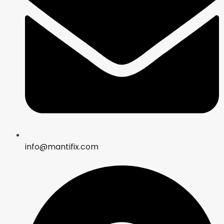
info@mantifix.com