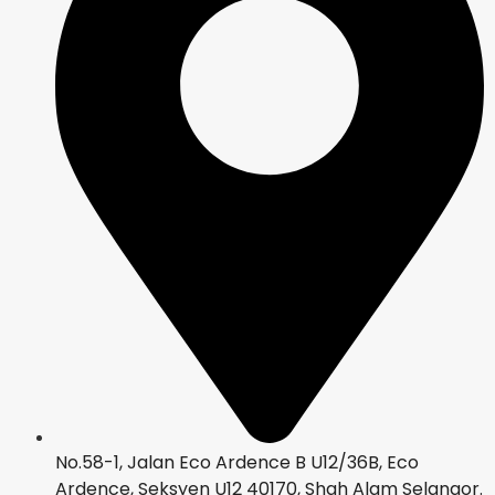
No.58-1, Jalan Eco Ardence B U12/36B, Eco
Ardence, Seksyen U12 40170, Shah Alam Selangor.