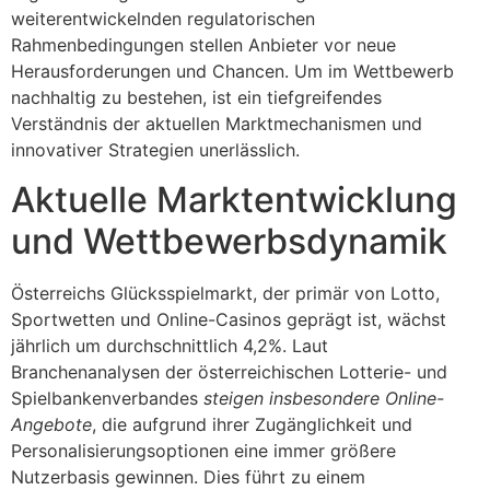
weiterentwickelnden regulatorischen
Rahmenbedingungen stellen Anbieter vor neue
Herausforderungen und Chancen. Um im Wettbewerb
nachhaltig zu bestehen, ist ein tiefgreifendes
Verständnis der aktuellen Marktmechanismen und
innovativer Strategien unerlässlich.
Aktuelle Marktentwicklung
und Wettbewerbsdynamik
Österreichs Glücksspielmarkt, der primär von Lotto,
Sportwetten und Online-Casinos geprägt ist, wächst
jährlich um durchschnittlich
4,2%
. Laut
Branchenanalysen der österreichischen Lotterie- und
Spielbankenverbandes
steigen insbesondere Online-
Angebote
, die aufgrund ihrer Zugänglichkeit und
Personalisierungsoptionen eine immer größere
Nutzerbasis gewinnen. Dies führt zu einem