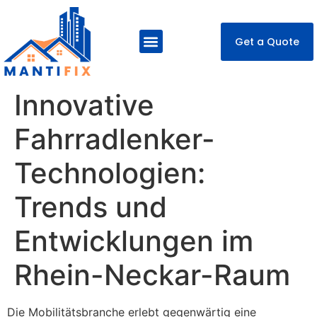
Get a Quote
About Us
Our Services
Contact Us
Innovative
Fahrradlenker-
Technologien:
Trends und
Entwicklungen im
Rhein-Neckar-Raum
Die Mobilitätsbranche erlebt gegenwärtig eine