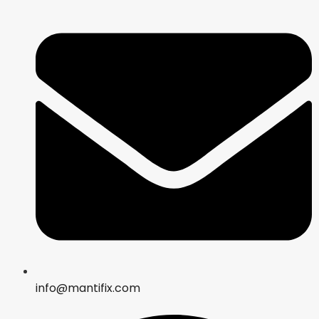
info@mantifix.com