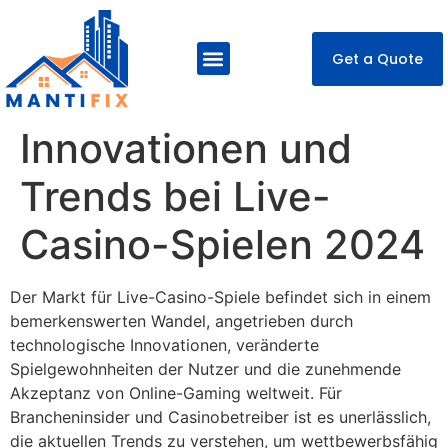
Get a Quote
About Us
Our Services
Contact Us
Innovationen und
Trends bei Live-
Casino-Spielen 2024
Der Markt für Live-Casino-Spiele befindet sich in einem
bemerkenswerten Wandel, angetrieben durch
technologische Innovationen, veränderte
Spielgewohnheiten der Nutzer und die zunehmende
Akzeptanz von Online-Gaming weltweit. Für
Brancheninsider und Casinobetreiber ist es unerlässlich,
die aktuellen Trends zu verstehen, um wettbewerbsfähig