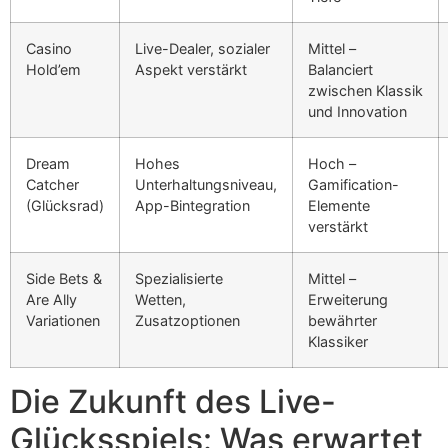
Casino
Live-Dealer, sozialer
Mittel –
Hold’em
Aspekt verstärkt
Balanciert
zwischen Klassik
und Innovation
Dream
Hohes
Hoch –
Catcher
Unterhaltungsniveau,
Gamification-
(Glücksrad)
App-Bintegration
Elemente
verstärkt
Side Bets &
Spezialisierte
Mittel –
Are Ally
Wetten,
Erweiterung
Variationen
Zusatzoptionen
bewährter
Klassiker
Die Zukunft des Live-
Glücksspiels: Was erwartet