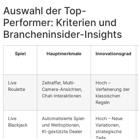
Auswahl der Top-
Performer: Kriterien und
Brancheninsider-Insights
Spiel
Hauptmerkmale
Innovationsgrad
Live
Zeitraffer, Multi-
Hoch –
Roulette
Camera-Ansichten,
Verfeinerung der
Chat-Interaktionen
klassischen
Regeln
Live
Automatisierte Spiel-
Hoch – Neue
Blackjack
und Wettoptionen,
Variationen,
KI-gestützte Dealer
strategische
Tiefe