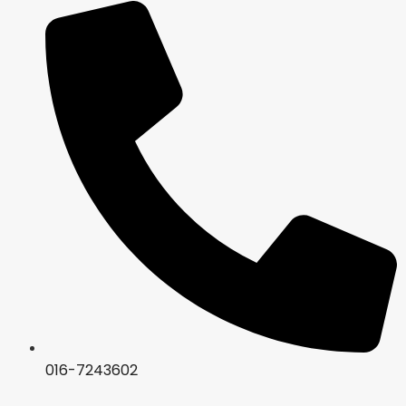
016-7243602