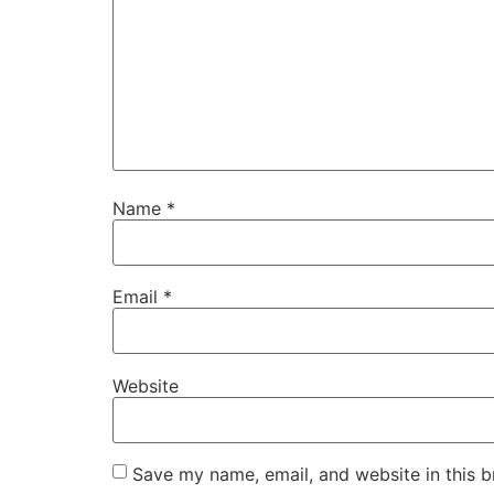
Name
*
Email
*
Website
Save my name, email, and website in this b