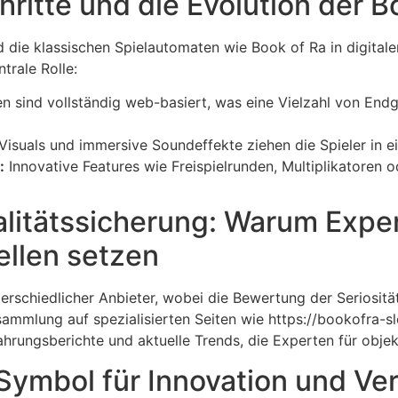
ritte und die Evolution der B
d die klassischen Spielautomaten wie Book of Ra in digital
trale Rolle:
 sind vollständig web-basiert, was eine Vielzahl von Endge
suals und immersive Soundeffekte ziehen die Spieler in ei
:
Innovative Features wie Freispielrunden, Multiplikatoren
litätssicherung: Warum Expe
llen setzen
erschiedlicher Anbieter, wobei die Bewertung der Seriosität
sammlung auf spezialisierten Seiten wie https://bookofra-sl
fahrungsberichte und aktuelle Trends, die Experten für obje
ymbol für Innovation und Ver