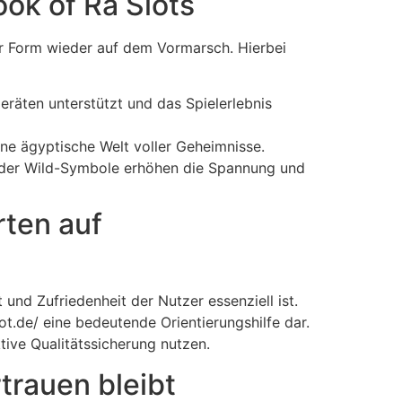
ook of Ra Slots
er Form wieder auf dem Vormarsch. Hierbei
räten unterstützt und das Spielerlebnis
ne ägyptische Welt voller Geheimnisse.
 oder Wild-Symbole erhöhen die Spannung und
rten auf
 und Zufriedenheit der Nutzer essenziell ist.
ot.de/ eine bedeutende Orientierungshilfe dar.
ktive Qualitätssicherung nutzen.
trauen bleibt