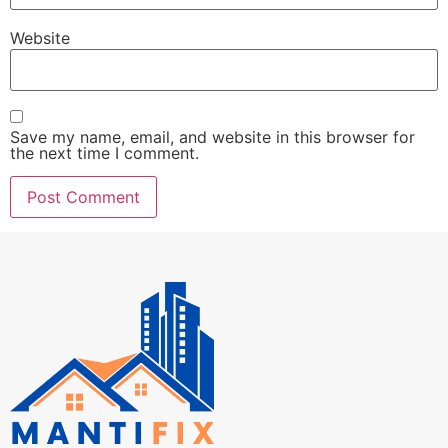
Website
Save my name, email, and website in this browser for
the next time I comment.