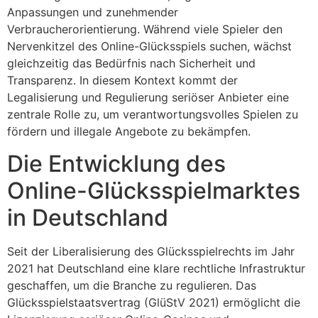
Anpassungen und zunehmender
Verbraucherorientierung. Während viele Spieler den
Nervenkitzel des Online-Glücksspiels suchen, wächst
gleichzeitig das Bedürfnis nach Sicherheit und
Transparenz. In diesem Kontext kommt der
Legalisierung und Regulierung seriöser Anbieter eine
zentrale Rolle zu, um verantwortungsvolles Spielen zu
fördern und illegale Angebote zu bekämpfen.
Die Entwicklung des
Online-Glücksspielmarktes
in Deutschland
Seit der Liberalisierung des Glücksspielrechts im Jahr
2021 hat Deutschland eine klare rechtliche Infrastruktur
geschaffen, um die Branche zu regulieren. Das
Glücksspielstaatsvertrag (GlüStV 2021) ermöglicht die