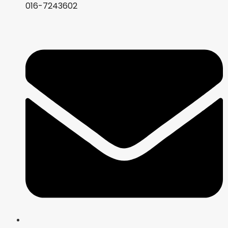
016-7243602