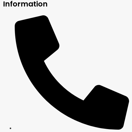
Information