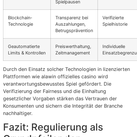
Spielpausen
Blockchain-
Transparenz bei
Verifizierte
Technologie
Auszahlungen,
Spielhistorie
Betrugsprävention
Geautomatierte
Preiswerthaltung,
Individuelle
Limits & Kontrollen
Zeitmanagement
Einsatzbegrenz
Durch den Einsatz solcher Technologien in lizenzierten
Plattformen wie alawin offizielles casino wird
verantwortungsbewusstes Spiel gefördert. Die
Verifizierung der Fairness und die Einhaltung
gesetzlicher Vorgaben stärken das Vertrauen der
Konsumenten und sichern die Integrität der Branche
nachhaltiger.
Fazit: Regulierung als