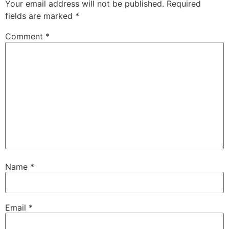
Your email address will not be published.
Required
fields are marked
*
Comment
*
Name
*
Email
*